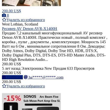
200.00 US$
8
Удалить из избранного
West Lothian, Scotland
Ресивер AV Denon AVR-X1400H
Продаю 7,2 канальный многофункциональный AV ресивер
Denon AVR-X1400H. Практически новый , полный комплект ,
коробка , пульт , документы , комплектующие. Мощность 145
Ватт на 6 Ом , минимальное сопротивление 8 Ом. Декодеры:
Dolby Atmos, Dolby Digital, Dolby True HD, HDR, DTS:X,
Dolby Digital Plus, DTS, DTS-ES, DTS-HD Master Audio, DTS-
HD High Resolution Audio...
200.00 US$
5 лет назад
Электроника
New
Продам
633 Просмотров
200.00 US$
Написать
ha*****@*****.com
200.00 US$
Удалить из избранного