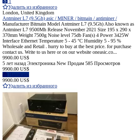
1
Удалить из избранного
London, United Kingdom
Antminer L7 (9.5Gh) asic / MINER / bitmain / antiminer /
Manufacturer Bitmain Model Antminer L7 (9.5Gh) Also known as
Antminer L7 9500Mh Release November 2021 Size 195 x 290 x
370mm Weight 7500g Noise level 75db Fan(s) 4 Power 3425W
Interface Ethernet Temperature 5 - 45 °C Humidity 5 - 95 %
Wholesale and Retail . hurry to buy at the best price. for purchase
contact us. Write to us here or on our website oneasic.co...
9900.00 US$
5 лет назад
Электроника
New
Продам
585 Просмотров
9900.00 US$
Написать
9900.00 US$
Удалить из избранного