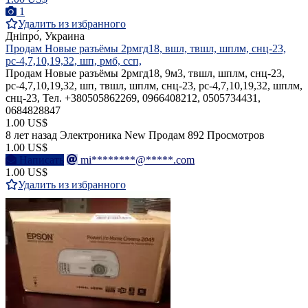
1
Удалить из избранного
Дніпро́, Украина
Продам Новые разъёмы 2рмгд18, вшл, твшл, шплм, снц-23,
рс-4,7,10,19,32, шп, рмб, ссп,
Продам Новые разъёмы 2рмгд18, 9м3, твшл, шплм, снц-23,
рс-4,7,10,19,32, шп, твшл, шплм, снц-23, рс-4,7,10,19,32, шплм,
снц-23, Тел. +380505862269, 0966408212, 0505734431,
0684828847
1.00 US$
8 лет назад
Электроника
New
Продам
892 Просмотров
1.00 US$
Написать
mi********@*****.com
1.00 US$
Удалить из избранного