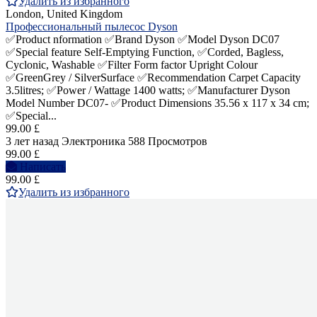
Удалить из избранного
London, United Kingdom
Профессиональный пылесос Dyson
✅Product nformation ✅Brand‎ Dyson ✅Model Dyson DC07
✅Special feature‎ Self-Emptying Function, ✅Corded, Bagless,
Cyclonic, Washable ✅Filter Form factor Upright Colour‎
✅GreenGrey / SilverSurface ✅Recommendation‎ Carpet Capacity‎
3.5litres; ✅Power / Wattage‎ 1400 watts; ✅Manufacturer‎ Dyson
Model Number‎ DC07- ✅Product Dimensions‎ 35.56 x 117 x 34 cm;
✅Special...
99.00 £
3 лет назад
Электроника
588 Просмотров
99.00 £
Написать
99.00 £
Удалить из избранного