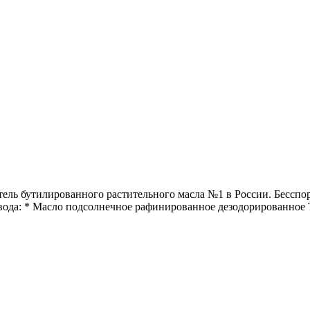
 бутилированного растительного масла №1 в России. Бесспорн
ода: * Масло подсолнечное рафинированное дезодорированное ТМ