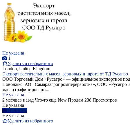
Не указана
1
Удалить из избранного
London, United Kingdom
Экспорт растительных масел, зерновых и шрота от ТД Русагро
ООО Торговый Дом «Русагро» — официальное экспортное подра
Поволжья: АО «Самараагропромпереработка», ООО «Русагро-Ба
масло (рафинированн...
Не указана
2 месяцев назад
Что-то еще
New
Продам
238 Просмотров
Не указана
Написать
Не указана
Удалить из избранного