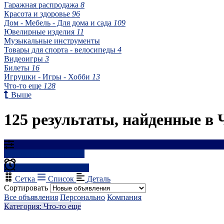
Гаражная распродажа
8
Красота и здоровье
96
Дом - Мебель - Для дома и сада
109
Ювелирные изделия
11
Музыкальные инструменты
Товары для спорта - велосипеды
4
Видеоигры
3
Билеты
16
Игрушки - Игры - Хобби
13
Что-то еще
128
Выше
125 результаты, найденные в 
Результаты фильтрации
Создать оповещение
Сетка
Список
Деталь
Сортировать
Все объявления
Персонально
Компания
Категория: Что-то еще