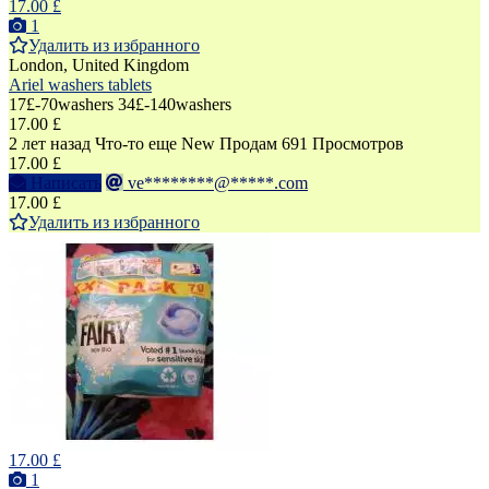
17.00 £
1
Удалить из избранного
London, United Kingdom
Ariel washers tablets
17£-70washers 34£-140washers
17.00 £
2 лет назад
Что-то еще
New
Продам
691 Просмотров
17.00 £
Написать
ve********@*****.com
17.00 £
Удалить из избранного
17.00 £
1