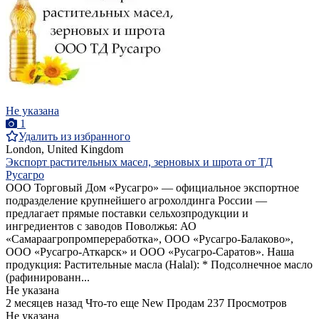
Не указана
1
Удалить из избранного
London, United Kingdom
Экспорт растительных масел, зерновых и шрота от ТД
Русагро
ООО Торговый Дом «Русагро» — официальное экспортное
подразделение крупнейшего агрохолдинга России —
предлагает прямые поставки сельхозпродукции и
ингредиентов с заводов Поволжья: АО
«Самараагропромпереработка», ООО «Русагро-Балаково»,
ООО «Русагро-Аткарск» и ООО «Русагро-Саратов». Наша
продукция: Растительные масла (Halal): * Подсолнечное масло
(рафинированн...
Не указана
2 месяцев назад
Что-то еще
New
Продам
237 Просмотров
Не указана