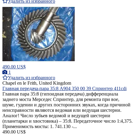
Удалить из избранного
490.00 US$
1
Удалить из избранного
Chapel en le Frith, United Kingdom
Главная передача-пара 35:8 A904 350 00 39 Спринтер 411cdi
Главная пара 35:8 (гипоидная передача) дифференциала
заднего моста Mерседес Спринтер, для ремонта при вое,
шуме, гудении и других посторонних звуках, когда причиной
неисправности являются ведомая или ведущая шестерни.
Аналог! Число зубьев ведомой и ведущей шестерни
(планетарки и хвостовика) – 35:8. Передаточное число 1:4,375.
Применимость мосты: 1. 741.130 -...
490.00 US$