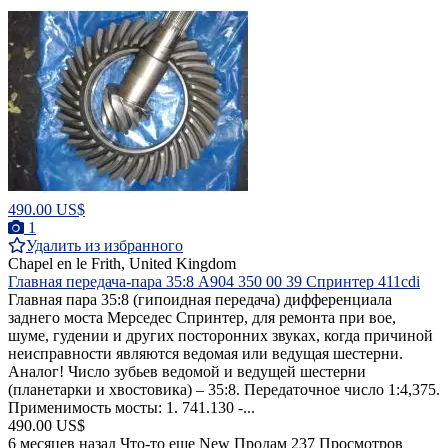
490.00 US$
1
Удалить из избранного
Chapel en le Frith, United Kingdom
Главная передача-пара 35:8 A904 350 00 39 Спринтер 411cdi
Главная пара 35:8 (гипоидная передача) дифференциала
заднего моста Mерседес Спринтер, для ремонта при вое,
шуме, гудении и других посторонних звуках, когда причиной
неисправности являются ведомая или ведущая шестерни.
Аналог! Число зубьев ведомой и ведущей шестерни
(планетарки и хвостовика) – 35:8. Передаточное число 1:4,375.
Применимость мосты: 1. 741.130 -...
490.00 US$
6 месяцев назад
Что-то еще
New
Продам
237 Просмотров