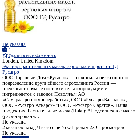
Не указана
1
Удалить из избранного
London, United Kingdom
Экспорт растительных масел, зерновых и шрота от ТД
Русагро
ООО Торговый Дом «Русагро» — официальное экспортное
подразделение крупнейшего агрохолдинга России —
предлагает прямые поставки сельхозпродукции и
ингредиентов с заводов Поволжья: АО
«Самараагропромпереработка», ООО «Русагро-Балаково»,
ООО «Русагро-Аткарск» и ООО «Русагро-Саратов». Наша
продукция: Растительные масла (Halal): * Подсолнечное масло
(рафинированн...
Не указана
2 месяцев назад
Что-то еще
New
Продам
239 Просмотров
Не указана