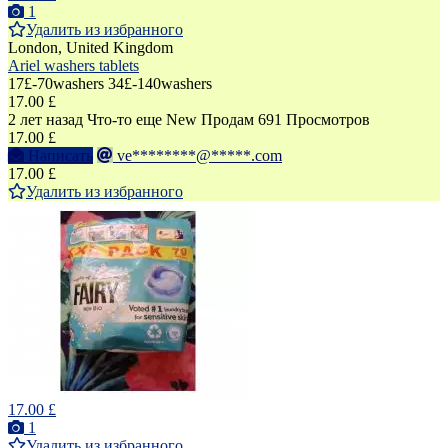
1
Удалить из избранного
London, United Kingdom
Ariel washers tablets
17£-70washers 34£-140washers
17.00 £
2 лет назад
Что-то еще
New
Продам
691 Просмотров
17.00 £
Написать
ve********@*****.com
17.00 £
Удалить из избранного
17.00 £
1
Удалить из избранного