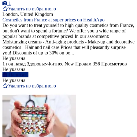
1
Удалить из избранного
London, United Kingdom
Cosmetics from France at super prices on HealthApo
Do you want to treat yourself to high-quality cosmetics from France,
but don't want to spend a fortune? We offer you a wide range of
popular brands at competitive prices! In our assortment: -
Moisturizing creams - Anti-aging products - Make-up and decorative
cosmetics - Hair and nail care Prices that will pleasantly surprise
you! Discounts of up to 30% on po...
Не указана
1 год назад
Здоровье-Фитнес
New
Продам
356 Просмотров
Не указана
Написать
Не указана
Удалить из избранного