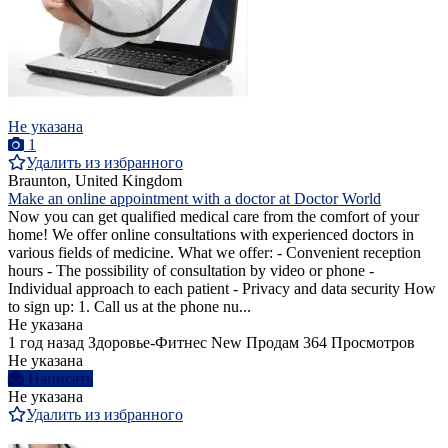
Не указана
1
Удалить из избранного
Braunton, United Kingdom
Make an online appointment with a doctor at Doctor World
Now you can get qualified medical care from the comfort of your
home! We offer online consultations with experienced doctors in
various fields of medicine. What we offer: - Convenient reception
hours - The possibility of consultation by video or phone -
Individual approach to each patient - Privacy and data security How
to sign up: 1. Call us at the phone nu...
Не указана
1 год назад
Здоровье-Фитнес
New
Продам
364 Просмотров
Не указана
Написать
Не указана
Удалить из избранного