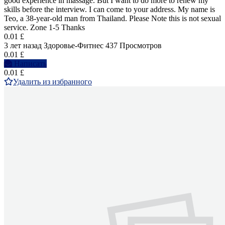
good experience in massage. But I want to do more to renew my
skills before the interview. I can come to your address. My name is
Teo, a 38-year-old man from Thailand. Please Note this is not sexual
service. Zone 1-5 Thanks
0.01 £
3 лет назад
Здоровье-Фитнес
437 Просмотров
0.01 £
Написать
0.01 £
Удалить из избранного