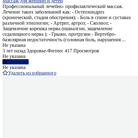
Массаж для женщин и детей
Профессиональный лечебно- профилактический массаж.
Лечение таких заболеваний как: - Остеохондроз
(хронический, стадия обострения); - Боль в спине и суставах
различной этиологии; - Артрит, артроз; - Сколиоз; -
Защемление корешка нерва (ишиалгии, защемление
седалищного нерва ); - Грыжи, протрузии - Вертебро-
базилярная недостаточность (головная боль, нарушения ...
Не указана
3 лет назад
Здоровье-Фитнес
417 Просмотров
Не указана
Написать
Не указана
Удалить из избранного