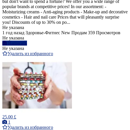
but don't want to spend a fortune? We offer you a wide range of
popular brands at competitive prices! In our assortment: -
Moisturizing creams - Anti-aging products - Make-up and decorative
cosmetics - Hair and nail care Prices that will pleasantly surprise
you! Discounts of up to 30% on po...
Не указана
1 год назад
Здоровье-Фитнес
New
Продам
359 Просмотров
Не указана
Написать
Не указана
Удалить из избранного
25.00 £
1
Удалить из избранного