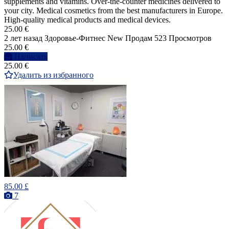
supplements and vitamins. Over-the-counter medicines delivered to
your city. Medical cosmetics from the best manufacturers in Europe.
High-quality medical products and medical devices.
25.00 €
2 лет назад
Здоровье-Фитнес
New
Продам
523 Просмотров
25.00 €
Написать
25.00 €
Удалить из избранного
85.00 £
7