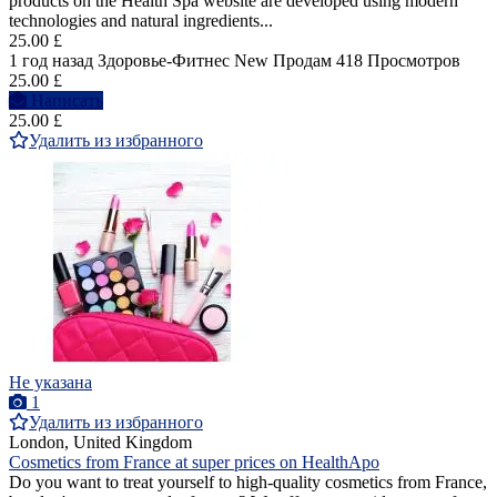
products on the Health Spa website are developed using modern
technologies and natural ingredients...
25.00 £
1 год назад
Здоровье-Фитнес
New
Продам
418 Просмотров
25.00 £
Написать
25.00 £
Удалить из избранного
Не указана
1
Удалить из избранного
London, United Kingdom
Cosmetics from France at super prices on HealthApo
Do you want to treat yourself to high-quality cosmetics from France,