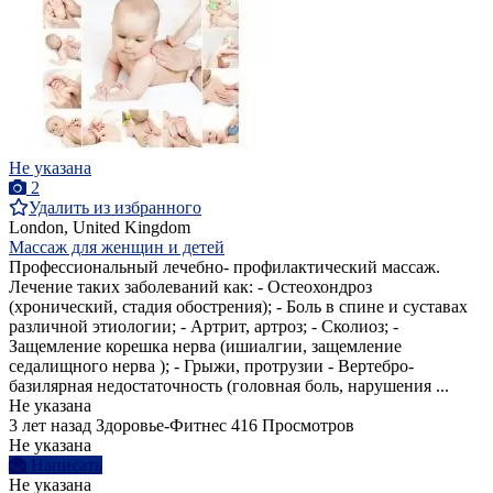
Не указана
2
Удалить из избранного
London, United Kingdom
Массаж для женщин и детей
Профессиональный лечебно- профилактический массаж.
Лечение таких заболеваний как: - Остеохондроз
(хронический, стадия обострения); - Боль в спине и суставах
различной этиологии; - Артрит, артроз; - Сколиоз; -
Защемление корешка нерва (ишиалгии, защемление
седалищного нерва ); - Грыжи, протрузии - Вертебро-
базилярная недостаточность (головная боль, нарушения ...
Не указана
3 лет назад
Здоровье-Фитнес
416 Просмотров
Не указана
Написать
Не указана