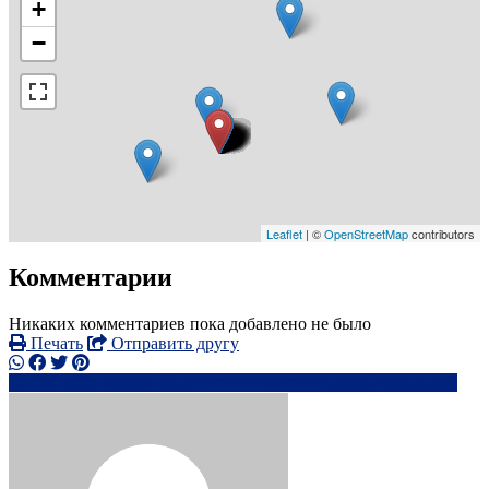
+
−
Leaflet
| ©
OpenStreetMap
contributors
Комментарии
Никаких комментариев пока добавлено не было
Печать
Отправить другу
+44 7935 80xxxx
ge********@*****.com
Написать