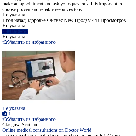
make an appointment and ask your questions. It is important to
choose proven and reliable resources to e...
Не указана
1 год назад
Здоровье-Фитнес
New
Продам
443 Просмотров
Не указана
Написать
Не указана
Удалить из избранного
Не указана
1
Удалить из избранного
Glasgow, Scotland
Online medical consultations on Doctor World
Take care of your health from anywhere in the world! We are