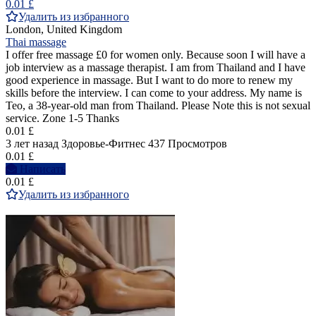
0.01 £
Удалить из избранного
London, United Kingdom
Thai massage
I offer free massage £0 for women only. Because soon I will have a
job interview as a massage therapist. I am from Thailand and I have
good experience in massage. But I want to do more to renew my
skills before the interview. I can come to your address. My name is
Teo, a 38-year-old man from Thailand. Please Note this is not sexual
service. Zone 1-5 Thanks
0.01 £
3 лет назад
Здоровье-Фитнес
437 Просмотров
0.01 £
Написать
0.01 £
Удалить из избранного