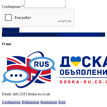
Сообщение
*
Написать
Вы профессиональный продавец?
Создать учетную запись
О нас
Email: info [AT] doska-ru.co.uk
Сообщение
Избранное
Компании
Блог