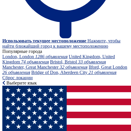
Использовать текущее местоположение
Нажмите, чтобы
найти ближайший город к вашему местоположению
Популярные города
London, London
1286 объявления
United Kingdom, United
Kingdom
74 объявления
Bristol, Bristol
33 объявления
Manchester, Great Manchester
32 объявления
Ilford, Great London
26 объявления
Bridge of Don, Aberdeen City
21 объявления
Сброс локации
Выберите язык