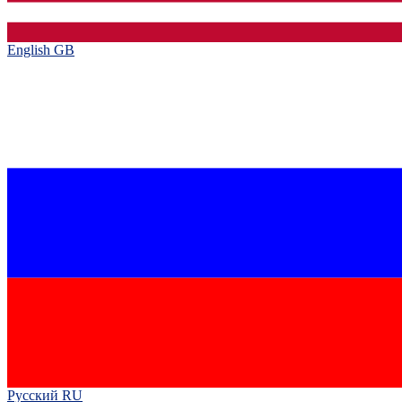
English GB‎
Русский RU‎