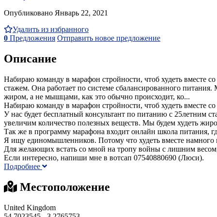
Опубликовано Январь 22, 2021
Удалить из избранного
0
Предложения
Отправить новое предложение
Описание
Набираю команду в марафон стройности, чтоб худеть вместе со 
стажем. Она работает по системе сбалансированного питания.
жиром, а не мышцами, как это обычно происходит, ко...
Набираю команду в марафон стройности, чтоб худеть вместе со м
У нас будет бесплатный консультант по питанию с 25летним с
увеличим количество полезных веществ. Мы будем худеть жиром
Так же в программу марафона входит онлайн школа питания, гд
Я ищу единомышленников. Потому что худеть вместе намного 
Для желающих встать со мной на тропу войны с лишним весом,
Если интересно, напиши мне в вотсап 07540880690 (Люси).
Подробнее
Местоположение
United Kingdom
54.7023545, -3.2765753