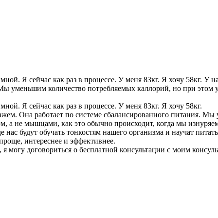
мной. Я сейчас как раз в процессе. У меня 83кг. Я хочу 58кг. У 
 Мы уменьшим количество потребляемых каллорий, но при этом 
ной. Я сейчас как раз в процессе. У меня 83кг. Я хочу 58кг.
тажем. Она работает по системе сбалансированного питания. Мы
, а не мышцами, как это обычно происходит, когда мы изнуряем
е нас будут обучать тонкостям нашего организма и научат питать
проще, интереснее и эффективнее.
 я могу договориться о бесплатной консультации с моим консул