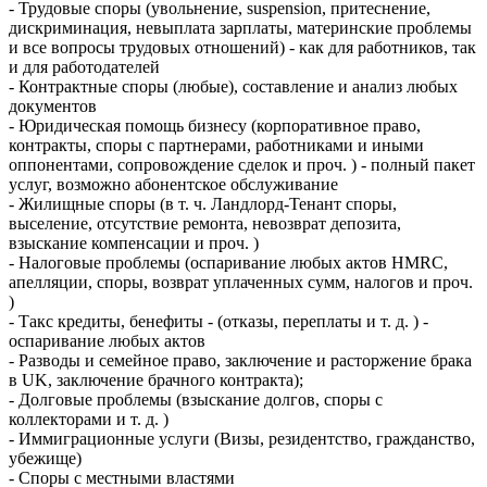
- Трудовые споры (увольнение, suspension, притеснение,
дискриминация, невыплата зарплаты, материнские проблемы
и все вопросы трудовых отношений) - как для работников, так
и для работодателей
- Контрактные споры (любые), составление и анализ любых
документов
- Юридическая помощь бизнесу (корпоративное право,
контракты, споры с партнерами, работниками и иными
оппонентами, сопровождение сделок и проч. ) - полный пакет
услуг, возможно абонентское обслуживание
- Жилищные споры (в т. ч. Ландлорд-Тенант споры,
выселение, отсутствие ремонта, невозврат депозита,
взыскание компенсации и проч. )
- Налоговые проблемы (оспаривание любых актов HMRC,
апелляции, споры, возврат уплаченных сумм, налогов и проч.
)
- Такс кредиты, бенефиты - (отказы, переплаты и т. д. ) -
оспаривание любых актов
- Разводы и семейное право, заключение и расторжение брака
в UK, заключение брачного контракта);
- Долговые проблемы (взыскание долгов, споры с
коллекторами и т. д. )
- Иммиграционные услуги (Визы, резидентство, гражданство,
убежище)
- Споры с местными властями