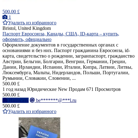
500.00 £
1
Удалить из избранного
Bristol, United Kingdom
Паспорт Евросоюза, Канады, США, ID-карта – купить,
оформить, официально
Оформление документов в государственных органах с
основаниями и без них. Паспорт гражданина Евросоюза, id-
карта, свидетельство о рождении, загранпаспорт, гражданство
Австрии, Бельгии, Болгарии, Венгрии, Германии, Греции,
Дании, Ирландии, Испании, Италии, Кипра, Латвии, Литвы,
Люксембурга, Мальты, Нидерландов, Польши, Португалии,
Румынии, Словакии, Словении, ...
500.00 £
1 год назад
Юридические
New
Продам
671 Просмотров
500.00 £
Написать
be*******@***l.ru
500.00 £
Удалить из избранного