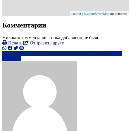
Leaflet
| ©
OpenStreetMap
contributors
Комментарии
Никаких комментариев пока добавлено не было
Печать
Отправить другу
+44 745327xxxx
se*****************@*****.com
Написать