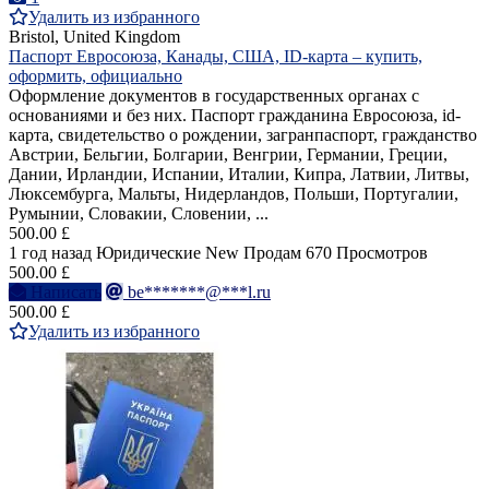
Удалить из избранного
Bristol, United Kingdom
Паспорт Евросоюза, Канады, США, ID-карта – купить,
оформить, официально
Оформление документов в государственных органах с
основаниями и без них. Паспорт гражданина Евросоюза, id-
карта, свидетельство о рождении, загранпаспорт, гражданство
Австрии, Бельгии, Болгарии, Венгрии, Германии, Греции,
Дании, Ирландии, Испании, Италии, Кипра, Латвии, Литвы,
Люксембурга, Мальты, Нидерландов, Польши, Португалии,
Румынии, Словакии, Словении, ...
500.00 £
1 год назад
Юридические
New
Продам
670 Просмотров
500.00 £
Написать
be*******@***l.ru
500.00 £
Удалить из избранного