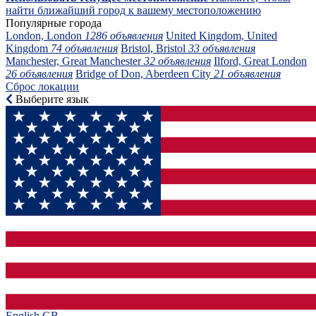
найти ближайший город к вашему местоположению
Популярные города
London, London
1286 объявления
United Kingdom, United
Kingdom
74 объявления
Bristol, Bristol
33 объявления
Manchester, Great Manchester
32 объявления
Ilford, Great London
26 объявления
Bridge of Don, Aberdeen City
21 объявления
Сброс локации
Выберите язык
English GB‎