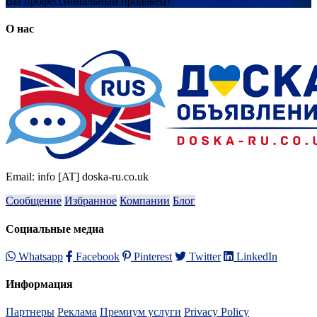
Вы профессиональный продавец?
Создать учетную запись
О нас
Email: info [AT] doska-ru.co.uk
Сообщение
Избранное
Компании
Блог
Социальные медиа
Whatsapp
Facebook
Pinterest
Twitter
LinkedIn
Информация
Партнеры
Реклама
Премиум услуги
Privacy Policy