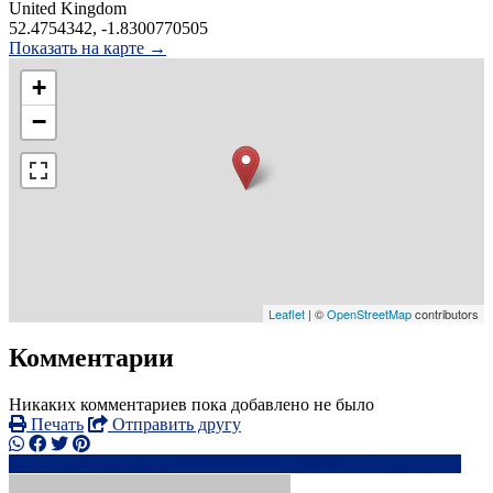
United Kingdom
52.4754342, -1.8300770505
Показать на карте →
+
−
Leaflet
| ©
OpenStreetMap
contributors
Комментарии
Никаких комментариев пока добавлено не было
Печать
Отправить другу
0741344xxxx
en*************@****x.lv
Написать