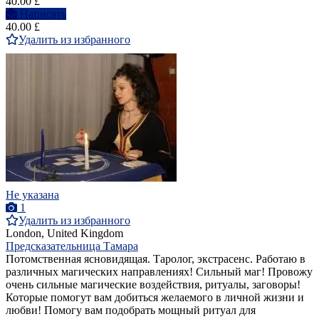
40.00 £
Написать
40.00 £
Удалить из избранного
Не указана
1
Удалить из избранного
London, United Kingdom
Предсказательница Тамара
Потомственная ясновидящая. Таролог, экстрасенс. Работаю в
различных магических направлениях! Сильный маг! Провожу
очень сильные магические воздействия, ритуалы, заговоры!
Которые помогут вам добиться желаемого в личной жизни и
любви! Помогу вам подобрать мощный ритуал для