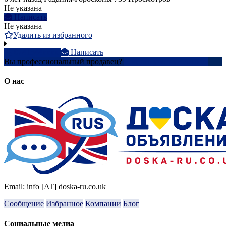
Не указана
Написать
Не указана
Удалить из избранного
0741344xxxx
Написать
Вы профессиональный продавец?
Создать учетную запись
О нас
Email: info [AT] doska-ru.co.uk
Сообщение
Избранное
Компании
Блог
Социальные медиа