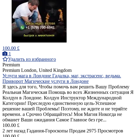
100.00 £
1
Удалить из избранного
Premium
Premium
London, United Kingdom
Услуги мага в Лондоне Гадалка, маг, экстрасенс, ведьма.
Приворот Магические услуги в Лондоне
Я здесь для того, Чтобы помочь вам решить Вашу Проблему
Реальная Магическая Помощь во всех Жизненных ситуация Я
Колдун в Лондоне. Колдун Инструктор Международной
Категории! Преследую единственную цель-Успешное
решение вашей Проблемы! Поэтому, не ждите и не теряйте
времени. а Срочно Обращайтесь! Моя Магия Никогда не
обманет Ваши ожидания Самое Главное без гре...
100.00 £
2 лет назад
Гадания-Гороскопы
Продам
2975 Просмотров
100.00 £