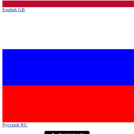
English GB‎
Русский RU‎