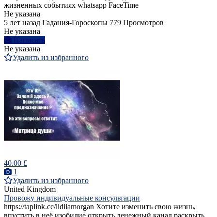
жизненных событиях whatsapp FaceTime
Не указана
5 лет назад
Гадания-Гороскопы
779 Просмотров
Не указана
Написать
Не указана
Удалить из избранного
40.00 £
1
Удалить из избранного
United Kingdom
Провожу индивидуальные консультации
https://taplink.cc/lidiiamorgan Хотите изменить свою жизнь,
впустить в неё изобилие,открыть денежный канал,раскрыть