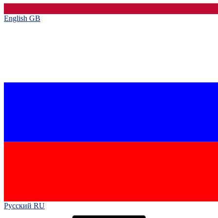
English GB‎
Русский RU‎