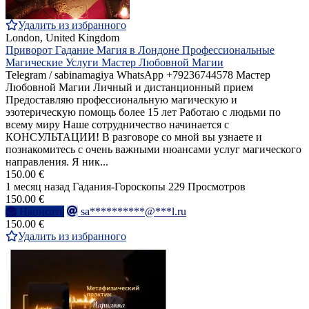
Удалить из избранного
London, United Kingdom
Приворот Гадание Магия в Лондоне Профессиональные
Магические Услуги Мастер Любовной Магии
Telegram / sabinamagiya WhatsApp +79236744578 Мастер
Любовной Магии Личный и дистанционный прием
Предоставляю профессиональную магическую и
эзотерическую помощь более 15 лет Работаю с людьми по
всему миру Наше сотрудничество начинается с
КОНСУЛЬТАЦИИ! В разговоре со мной вы узнаете и
познакомитесь с очень важными нюансами услуг магического
направления. Я ник...
150.00 €
1 месяц назад
Гадания-Гороскопы
229 Просмотров
150.00 €
Написать
sa**********@***l.ru
150.00 €
Удалить из избранного