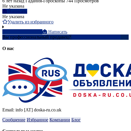
6 лет назад
Гадания-Гороскопы
744 Просмотров
Не указана
Написать
Не указана
Удалить из избранного
+44 7821 68xxxx
Написать
Вы профессиональный продавец?
Создать учетную запись
О нас
Email: info [AT] doska-ru.co.uk
Сообщение
Избранное
Компании
Блог