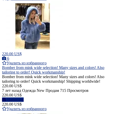
220.00 US$
6
Удалить из избранного
Bomber from mink wide selection! Many sizes and colors! Also
tailoring to order! Quick workmanship!
Bomber from mink wide selection! Many sizes and colors! Also
tailoring to order! Quick workmanship! Shipping worldwide!
220.00 US$
7 лет назад
Одежда
New
Продам
715 Просмотров
220.00 US$
Написать
220.00 US$
Удалить из избранного