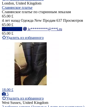
London, United Kingdom
Славянское платье
Славянское платье по старинным лекалам
65.00 £
4 лет назад
Одежда
New
Продам
637 Просмотров
65.00 £
Написать
le*********@***l.ru
65.00 £
Удалить из избранного
18.00 £
5
Удалить из избранного
West Sussex, United Kingdom
2 рабочие сапоги (1новая и 1 пару раз надевалось)