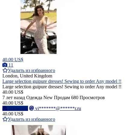
40.00 US$
11
Удалить из избранного
London, United Kingdom
Large selection guipure dresses! Sewing to order Any model !!
Large selection guipure dresses! Sewing to order Any model !!
40.00 US$
7 лет назад
Одежда
New
Продам
680 Просмотров
40.00 US$
Написать
vi*******@******r.ru
40.00 US$
Удалить из избранного