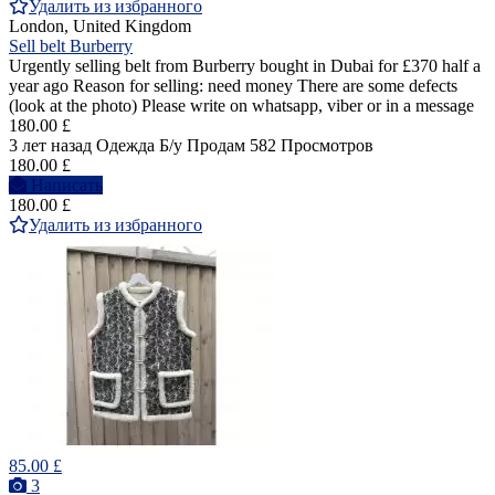
Удалить из избранного
London, United Kingdom
Sell belt Burberry
Urgently selling belt from Burberry bought in Dubai for £370 half a
year ago Reason for selling: need money There are some defects
(look at the photo) Please write on whatsapp, viber or in a message
180.00 £
3 лет назад
Одежда
Б/у
Продам
582 Просмотров
180.00 £
Написать
180.00 £
Удалить из избранного
85.00 £
3