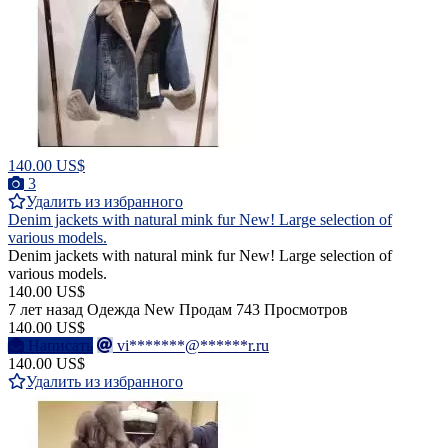
140.00 US$
3
Удалить из избранного
Denim jackets with natural mink fur New! Large selection of
various models.
Denim jackets with natural mink fur New! Large selection of
various models.
140.00 US$
7 лет назад
Одежда
New
Продам
743 Просмотров
140.00 US$
Написать
vi*******@******r.ru
140.00 US$
Удалить из избранного