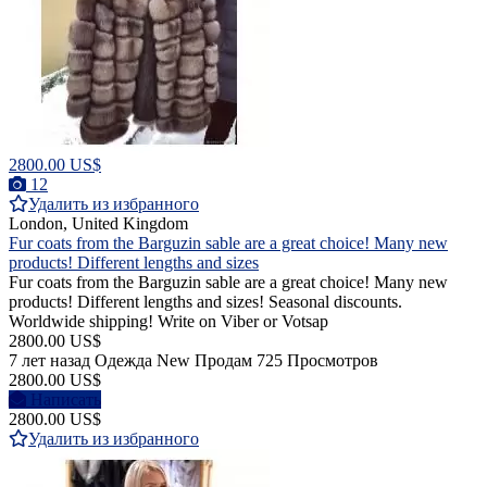
2800.00 US$
12
Удалить из избранного
London, United Kingdom
Fur coats from the Barguzin sable are a great choice! Many new
products! Different lengths and sizes
Fur coats from the Barguzin sable are a great choice! Many new
products! Different lengths and sizes! Seasonal discounts.
Worldwide shipping! Write on Viber or Votsap
2800.00 US$
7 лет назад
Одежда
New
Продам
725 Просмотров
2800.00 US$
Написать
2800.00 US$
Удалить из избранного