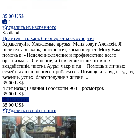
35.00 US$
1
Удалить из избранного
Scotland
Целитель знахарь биоэнергет космоэнергет
Здравствуйте Уважаемые друзья! Меня зовут Алексей. Я
целитель, знахарь, биоэнергет, космоэнергет. Могу Вам
помочь в: - Исцеление/лечение и профилактика всего
организма. - Очищение, избавление от негативных
воздействий, чистка Ауры, чакр и т.д. - Помощь в личных,
семейных отношениях, проблемах. - Помощь и заряд на удачу,
везение, успех, благополучие в жизни, ...
35.00 US$
4 лет назад
Гадания-Гороскопы
968 Просмотров
35.00 US$
Написать
35.00 US$
Удалить из избранного