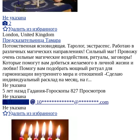
Не указана
2
Удалить из избранного
London, United Kingdom
Предсказательница Тамара
Потомственная ясновидящая. Таролог, экстрасенс. Работаю в
различных магических направлениях! Сильный маг! Провожу
очень сильные магические воздействия, ритуалы, заговоры!
Которые помогут вам добиться желаемого в личной жизни и
любви! Помогу вам подобрать мощный ритуал для
гармонизации внутреннего мира и отношений -Сделаю
индивидуальный расклад на месяц, на г...
Не указана
5 лет назад
Гадания-Гороскопы
827 Просмотров
Не указана
Написать
10*************@********.com
Не указана
Удалить из избранного