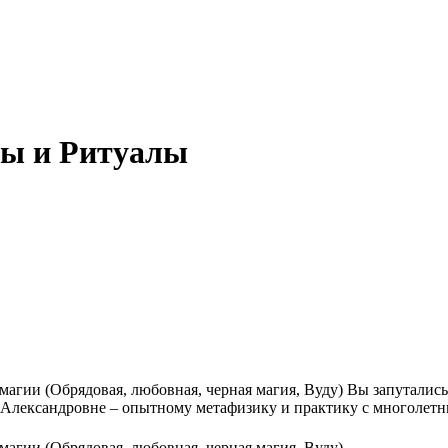
ды и Ритуалы
магии (Обрядовая, любовная, черная магия, Вуду) Вы запутали
 Александровне – опытному метафизику и практику с многолетн
агии (Обрядовая, любовная, черная магия, Вуду)