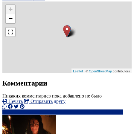
+
−
Leaflet
| ©
OpenStreetMap
contributors
Комментарии
Никаких комментариев пока добавлено не было
Печать
Отправить другу
+7 923 674-4xxxx
sa**********@***l.ru
Написать