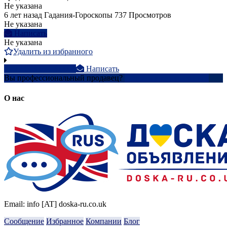
Не указана
6 лет назад
Гадания-Гороскопы
737 Просмотров
Не указана
Написать
Не указана
Удалить из избранного
+7 923 674-4xxxx
Написать
Вы профессиональный продавец?
Создать учетную запись
О нас
Email: info [AT] doska-ru.co.uk
Сообщение
Избранное
Компании
Блог