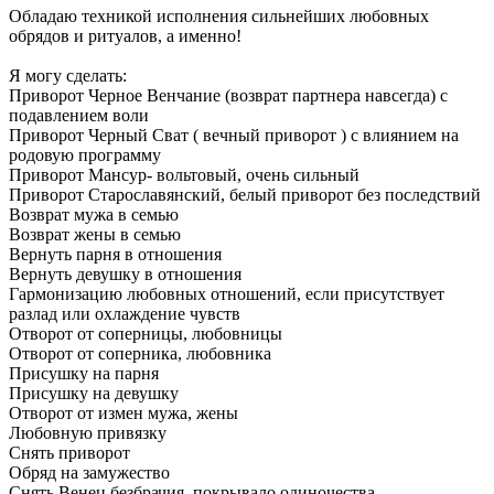
Обладаю техникой исполнения сильнейших любовных
обрядов и ритуалов, а именно!
Я могу сделать:
Приворот Черное Венчание (возврат партнера навсегда) с
подавлением воли
Приворот Черный Сват ( вечный приворот ) с влиянием на
родовую программу
Приворот Мансур- вольтовый, очень сильный
Приворот Старославянский, белый приворот без последствий
Возврат мужа в семью
Возврат жены в семью
Вернуть парня в отношения
Вернуть девушку в отношения
Гармонизацию любовных отношений, если присутствует
разлад или охлаждение чувств
Отворот от соперницы, любовницы
Отворот от соперника, любовника
Присушку на парня
Присушку на девушку
Отворот от измен мужа, жены
Любовную привязку
Снять приворот
Обряд на замужество
Снять Венец безбрачия, покрывало одиночества