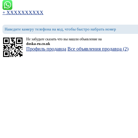
+ XXXXXXXXXX
Наведите камеру телефона на код, чтобы быстро набрать номер
Не забудьте сказать что вы нашли объявление на
doska-ru.co.uk
Профиль продавца
Все объявления продавца (2)