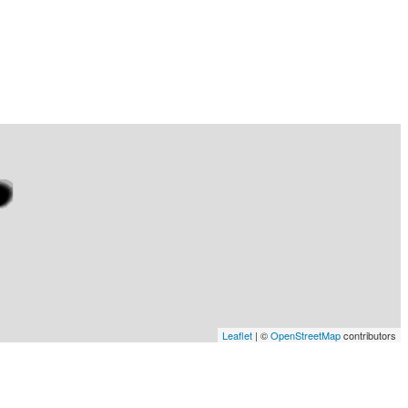
Leaflet
| ©
OpenStreetMap
contributors