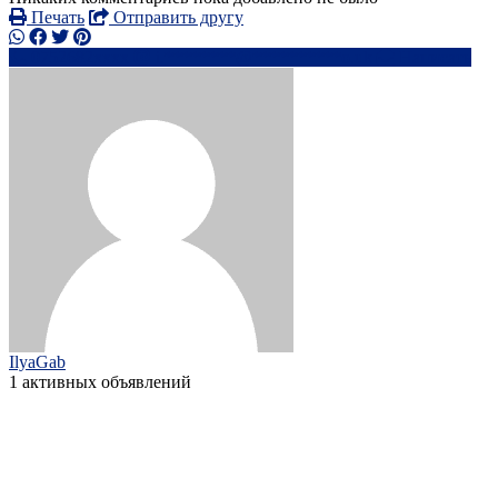
Печать
Отправить другу
0752682xxxx
i.********@**********o.uk
Написать
IlyaGab
1 активных объявлений