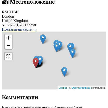
Местоположение
RM111BB
London
United Kingdom
51.507351, -0.127758
Показать на карте →
+
−
Leaflet
| ©
OpenStreetMap
contributors
Комментарии
Никаких комментариев пока добавлено не было