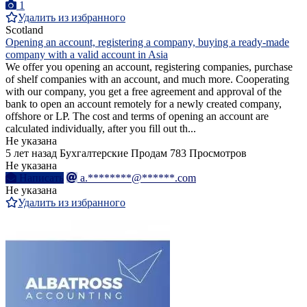
1
Удалить из избранного
Scotland
Opening an account, registering a company, buying a ready-made
company with a valid account in Asia
We offer you opening an account, registering companies, purchase
of shelf companies with an account, and much more. Cooperating
with our company, you get a free agreement and approval of the
bank to open an account remotely for a newly created company,
offshore or LP. The cost and terms of opening an account are
calculated individually, after you fill out th...
Не указана
5 лет назад
Бухгалтерские
Продам
783 Просмотров
Не указана
Написать
a.********@******.com
Не указана
Удалить из избранного