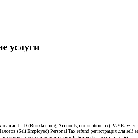
ие услуги
ие LTD (Bookkeeping, Accounts, corporation tax) PAYE- учет зарпл
алогов (Self Employed) Personal Tax refund регистрация для sel
ан, CV помощь при заполнении форм Работаю без выходных. �...