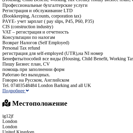
Профессиональные бухгалтерские услуги
Регистрация и обслуживание LTD
(Bookkeeping, Accounts, corporation tax)
PAYE- учет зарплат ( pay slips, P45, P60, P35)
CIS (construction industry)
VAT – регистрация и отчетность
Консультации по налогам
Возврат Налогов (Self Employed)
Personal Tax refund
регистрация для self-employed (UTR),на NI номер
Бенефиты/пособий все виды (Housing, Child Benefit, Working Tax
Пишу Бизнес план, CV
помощь при заполнении форм
Работаю без выходных.
Говорю на Pусcком, Английском
Tel. 07403548484 London Barking and all UK
Подробнее
Местоположение
ig12jf
London
London
United Kingdom