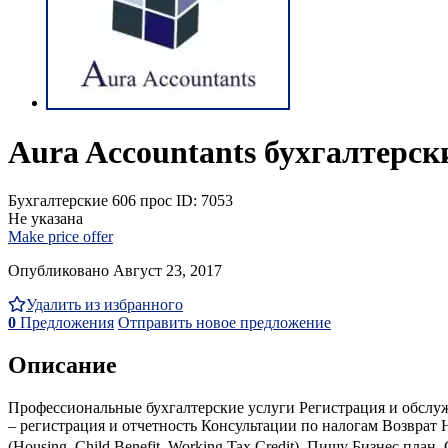
Aura Accountants бухгалтерск
Бухгалтерские
606 прос
ID: 7053
Не указана
Make price offer
Опубликовано Август 23, 2017
Удалить из избранного
0
Предложения
Отправить новое предложение
Описание
Профессиональные бухгалтерские услуги Регистрация и обслуживан
– регистрация и отчетность Консультации по налогам Возврат Н
(Housing, Child Benefit, Working Tax Credit). Пишу Бизнес пл