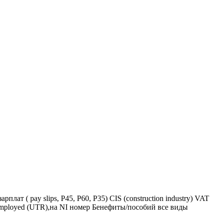
ат ( pay slips, P45, P60, P35) CIS (construction industry) VAT
f-employed (UTR),на NI номер Бенефиты/пособий все виды