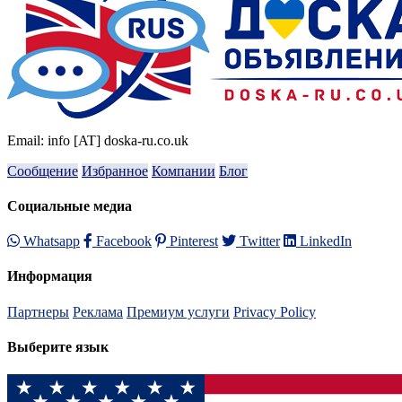
Email: info [AT] doska-ru.co.uk
Сообщение
Избранное
Компании
Блог
Социальные медиа
Whatsapp
Facebook
Pinterest
Twitter
LinkedIn
Информация
Партнеры
Реклама
Премиум услуги
Privacy Policy
Выберите язык