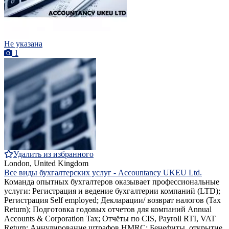
Не указана
1
Удалить из избранного
London, United Kingdom
Все виды бухгалтерских услуг - Accountancy UKEU Ltd.
Команда опытных бухгалтеров оказывает профессиональные
услуги: Регистрация и ведение бухгалтерии компаний (LTD);
Регистрация Self employed; Декларации/ возврат налогов (Tax
Return); Подготовка годовых отчетов для компаний Annual
Accounts & Corporation Tax; Отчёты по CIS, Payroll RTI, VAT
Return; Аннулирование штрафов HMRC; Бенефиты, открытие