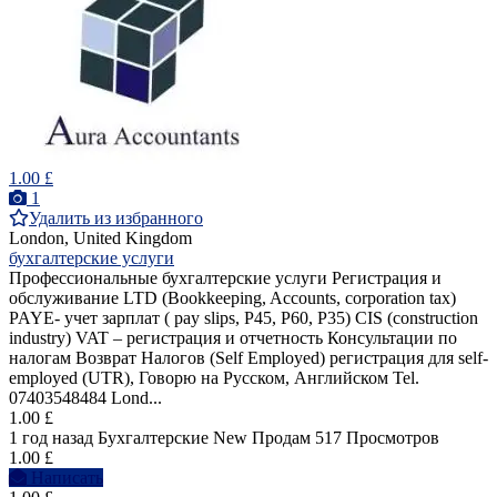
1.00 £
1
Удалить из избранного
London, United Kingdom
бухгалтерские услуги
Профессиональные бухгалтерские услуги Регистрация и
обслуживание LTD (Bookkeeping, Accounts, corporation tax)
PAYE- учет зарплат ( pay slips, P45, P60, P35) CIS (construction
industry) VAT – регистрация и отчетность Консультации по
налогам Возврат Налогов (Self Employed) регистрация для self-
employed (UTR), Говорю на Pусcком, Английском Tel.
07403548484 Lond...
1.00 £
1 год назад
Бухгалтерские
New
Продам
517 Просмотров
1.00 £
Написать