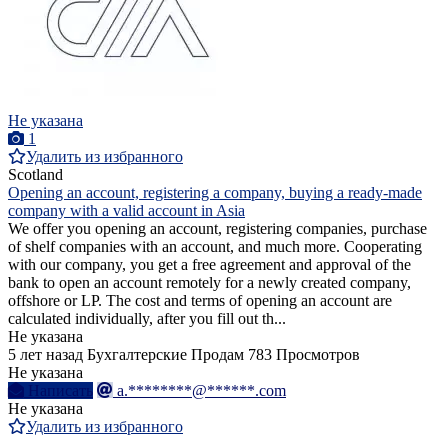
Не указана
1
Удалить из избранного
Scotland
Opening an account, registering a company, buying a ready-made
company with a valid account in Asia
We offer you opening an account, registering companies, purchase
of shelf companies with an account, and much more. Cooperating
with our company, you get a free agreement and approval of the
bank to open an account remotely for a newly created company,
offshore or LP. The cost and terms of opening an account are
calculated individually, after you fill out th...
Не указана
5 лет назад
Бухгалтерские
Продам
783 Просмотров
Не указана
Написать
a.********@******.com
Не указана
Удалить из избранного