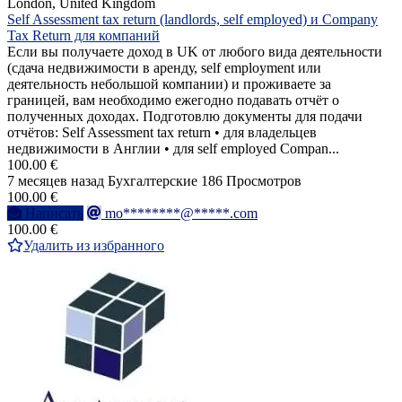
London, United Kingdom
Self Assessment tax return (landlords, self employed) и Company
Tax Return для компаний
Если вы получаете доход в UK от любого вида деятельности
(сдача недвижимости в аренду, self employment или
деятельность небольшой компании) и проживаете за
границей, вам необходимо ежегодно подавать отчёт о
полученных доходах. Подготовлю документы для подачи
отчётов: Self Assessment tax return • для владельцев
недвижимости в Англии • для self employed Compan...
100.00 €
7 месяцев назад
Бухгалтерские
186 Просмотров
100.00 €
Написать
mo********@*****.com
100.00 €
Удалить из избранного