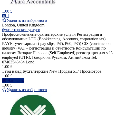
1.00 £
1
Удалить из избранного
London, United Kingdom
бухгалтерские услуги
Профессиональные бухгалтерские услуги Регистрация и
обслуживание LTD (Bookkeeping, Accounts, corporation tax)
PAYE- учет зарплат ( pay slips, P45, P60, P35) CIS (construction
industry) VAT – регистрация и отчетность Консультации по
налогам Возврат Налогов (Self Employed) регистрация для self-
employed (UTR), Говорю на Pусcком, Английском Tel.
07403548484 Lond...
1.00 £
1 год назад
Бухгалтерские
New
Продам
517 Просмотров
1.00 £
Написать
1.00 £
Удалить из избранного