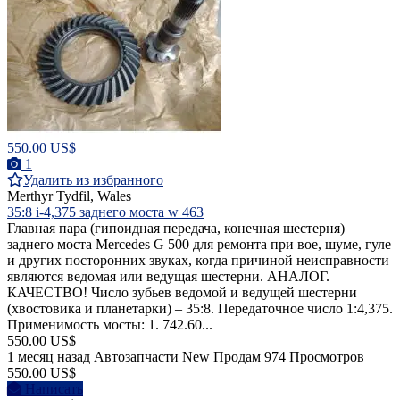
550.00 US$
1
Удалить из избранного
Merthyr Tydfil, Wales
35:8 i-4,375 заднего моста w 463
Главная пара (гипоидная передача, конечная шестерня)
заднего моста Mercedes G 500 для ремонта при вое, шуме, гуле
и других посторонних звуках, когда причиной неисправности
являются ведомая или ведущая шестерни. АНАЛОГ.
КАЧЕСТВО! Число зубьев ведомой и ведущей шестерни
(хвостовика и планетарки) – 35:8. Передаточное число 1:4,375.
Применимость мосты: 1. 742.60...
550.00 US$
1 месяц назад
Автозапчасти
New
Продам
974 Просмотров
550.00 US$
Написать