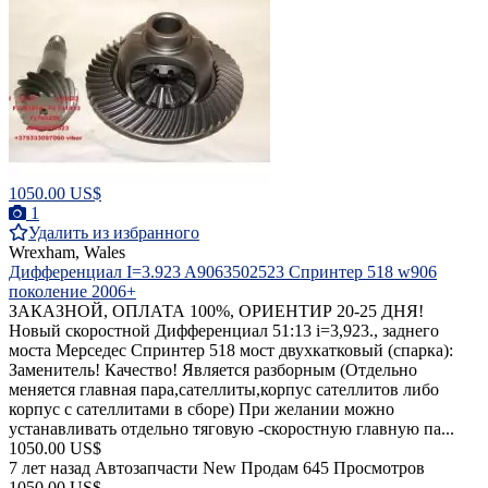
1050.00 US$
1
Удалить из избранного
Wrexham, Wales
Дифференциал I=3.923 A9063502523 Cпринтер 518 w906
поколение 2006+
ЗАКАЗНОЙ, ОПЛАТА 100%, ОРИЕНТИР 20-25 ДНЯ!
Новый скоростной Дифференциал 51:13 i=3,923., заднего
моста Мерседес Спринтер 518 мост двухкатковый (спарка):
Заменитель! Качество! Является разборным (Отдельно
меняется главная пара,сателлиты,корпус сателлитов либо
корпус с сателлитами в сборе) При желании можно
устанавливать отдельно тяговую -скоростную главную па...
1050.00 US$
7 лет назад
Автозапчасти
New
Продам
645 Просмотров
1050.00 US$