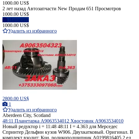
1000.00 US$
2 лет назад
Автозапчасти
New
Продам
651 Просмотров
1000.00 US$
Написать
1000.00 US$
Удалить из избранного
2800.00 US$
1
Удалить из избранного
Aberdeen City, Scotland
48:11 Планетарка A9063534012 Хвостовик A9063534010
Новый редуктор i = 11:48 48:11 I = 4.363 для Мерседес
Спринтер Дельфин кузов W906. Двухкатковый. Оригинал. В
комплект входит: Кон. роликоподшипник A0199816405 2 ед