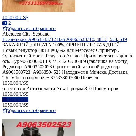
1050.00 US$
2
Удалить из избранного
Aberdeen City, Scotland
Планетарка A9063533712 Вал A9063533710, 48:13, 524, 519
ЗАКАЗНОЙ ,ОПЛАТА 100%, ОРИЕНТИР 17-25 ДНЕЙ!
Новый редуктор 48:13 I=3,692 для Мерседес Спринтер .
Односкатный мост . Редуктор Аналог. Применяется в заднюю
ось. Typ 9063506501 Fz 741412-С736489 (табличка на мосту)
Редуктор: A9063502623 Оригиналый заказной редуктор
A9063503723, А9063504523 Находимся в Минске. Доставка
ТК. Viber на номере. + 375333097060 Перечен...
1050.00 US$
6 лет назад
Автозапчасти
New
Продам
810 Просмотров
1050.00 US$
Написать
1050.00 US$
Удалить из избранного