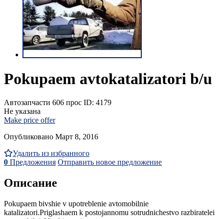
Pokupaem avtokatalizatori b/u
Автозапчасти
606 прос
ID: 4179
Не указана
Make price offer
Опубликовано Март 8, 2016
Удалить из избранного
0
Предложения
Отправить новое предложение
Описание
Pokupaem bivshie v upotreblenie avtomobilnie
katalizatori.Priglashaem k postojannomu sotrudnichestvo razbiratelei