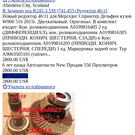
Aberdeen City, Scotland
В Заднюю ось R245-3.5/H (741.455) Редуктор 46:11
Новый редуктор 46:11 для Мерседес Спринтер Дельфин кузов
W906 516 2015г. Двухкатковый. Оригинал. В комплект
входит: Кон. роликоподшипник A0199816405 2 ед
(ДИФФЕРЕНЦИАЛ), кон. роликоподшипник A0199816305
(ПРИВОДН. КОНИЧ. ШЕСТЕРНЯ, СЗАДИ) и Кон.
роликоподшипник A0199816205 (ПРИВОДН. КОНИЧ.
ШЕСТЕРНЯ, СПЕРЕДИ) 1 ед. Маркировка задней оси: Typ
A9063505101 (таблич...
2800.00 US$
6 лет назад
Автозапчасти
New
Продам
556 Просмотров
2800.00 US$
Написать
2800.00 US$
Удалить из избранного