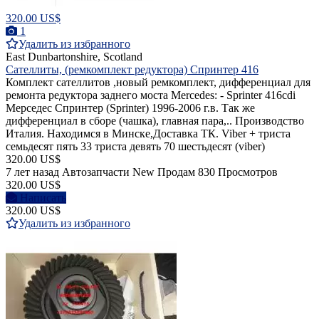
320.00 US$
1
Удалить из избранного
East Dunbartonshire, Scotland
Сателлиты, (ремкомплект редуктора) Спринтер 416
Комплект сателлитов ,новый ремкомплект, дифференциал для
ремонта редуктора заднего моста Mercedes: - Sprinter 416cdi
Мерседес Спринтер (Sprinter) 1996-2006 г.в. Так же
дифференциал в сборе (чашка), главная пара,.. Производство
Италия. Находимся в Минске,Доставка ТК. Viber + триста
семьдесят пять 33 триста девять 70 шестьдесят (viber)
320.00 US$
7 лет назад
Автозапчасти
New
Продам
830 Просмотров
320.00 US$
Написать
320.00 US$
Удалить из избранного