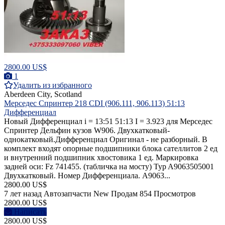
2800.00 US$
1
Удалить из избранного
Aberdeen City, Scotland
Мерседес Спринтер 218 CDI (906.111, 906.113) 51:13
Дифференциал
Новый Дифференциал i = 13:51 51:13 I = 3.923 для Мерседес
Спринтер Дельфин кузов W906. Двухкатковый-
однокатковый.Дифференциал Оригинал - не разборный. В
комплект входят опорные подшипники блока сателлитов 2 ед
и внутренний подшипник хвостовика 1 ед. Маркировка
задней оси: Fz 741455. (табличка на мосту) Typ A9063505001
Двухкатковый. Номер Дифференциала. A9063...
2800.00 US$
7 лет назад
Автозапчасти
New
Продам
854 Просмотров
2800.00 US$
Написать
2800.00 US$