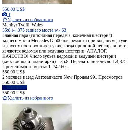
550.00 US$
1
Удалить из избранного
Merthyr Tydfil, Wales
35:8 i-4,375 заднего моста w 463
Главная пара (гипоидная передача, конечная шестерня)
заднего моста Mercedes G 500 для ремонта при вое, шуме, гуле
и других посторонних звуках, когда причиной неисправности
являются ведомая или ведущая шестерни. АНАЛОГ.
КАЧЕСТВО! Число зубьев ведомой и ведущей шестерни
(хвостовика и планетарки) – 35:8. Передаточное число 1:4,375.
Применимость мосты: 1. 742.60...
550.00 US$
2 месяцев назад
Автозапчасти
New
Продам
991 Просмотров
550.00 US$
Написать
550.00 US$
Удалить из избранного