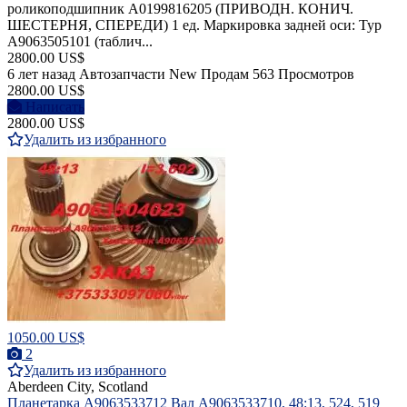
роликоподшипник A0199816205 (ПРИВОДН. КОНИЧ.
ШЕСТЕРНЯ, СПЕРЕДИ) 1 ед. Маркировка задней оси: Typ
A9063505101 (таблич...
2800.00 US$
6 лет назад
Автозапчасти
New
Продам
563 Просмотров
2800.00 US$
Написать
2800.00 US$
Удалить из избранного
1050.00 US$
2
Удалить из избранного
Aberdeen City, Scotland
Планетарка A9063533712 Вал A9063533710, 48:13, 524, 519