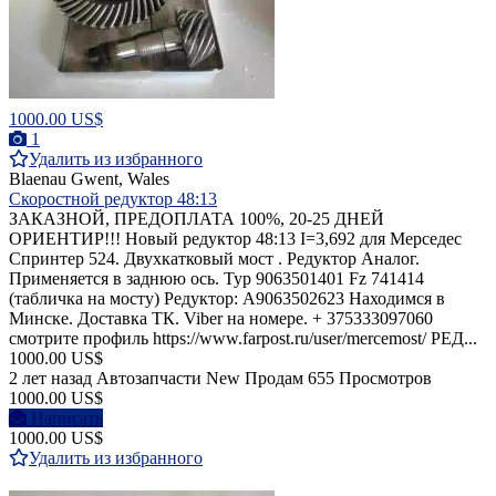
1000.00 US$
1
Удалить из избранного
Blaenau Gwent, Wales
Скоростной редуктор 48:13
ЗАКАЗНОЙ, ПРЕДОПЛАТА 100%, 20-25 ДНЕЙ
ОРИЕНТИР!!! Новый редуктор 48:13 I=3,692 для Мерседес
Спринтер 524. Двухкатковый мост . Редуктор Аналог.
Применяется в заднюю ось. Typ 9063501401 Fz 741414
(табличка на мосту) Редуктор: A9063502623 Находимся в
Минске. Доставка ТК. Viber на номере. + 375333097060
смотрите профиль https://www.farpost.ru/user/mercemost/ РЕД...
1000.00 US$
2 лет назад
Автозапчасти
New
Продам
655 Просмотров
1000.00 US$
Написать
1000.00 US$
Удалить из избранного