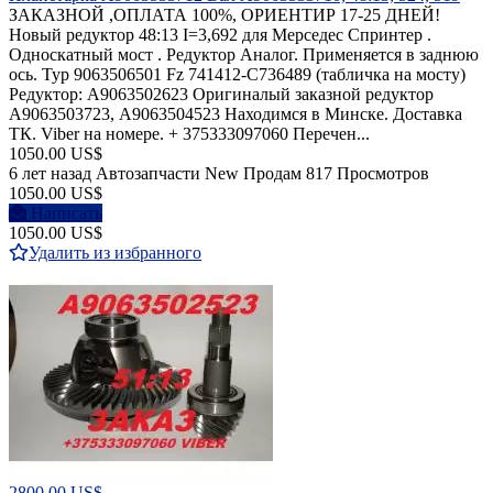
ЗАКАЗНОЙ ,ОПЛАТА 100%, ОРИЕНТИР 17-25 ДНЕЙ!
Новый редуктор 48:13 I=3,692 для Мерседес Спринтер .
Односкатный мост . Редуктор Аналог. Применяется в заднюю
ось. Typ 9063506501 Fz 741412-С736489 (табличка на мосту)
Редуктор: A9063502623 Оригиналый заказной редуктор
A9063503723, А9063504523 Находимся в Минске. Доставка
ТК. Viber на номере. + 375333097060 Перечен...
1050.00 US$
6 лет назад
Автозапчасти
New
Продам
817 Просмотров
1050.00 US$
Написать
1050.00 US$
Удалить из избранного
2800.00 US$