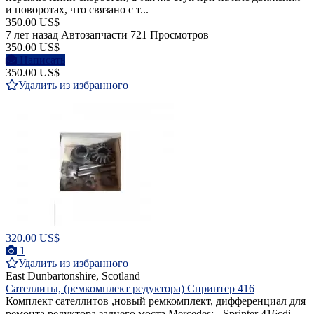
и поворотах, что связано с т...
350.00 US$
7 лет назад
Автозапчасти
721 Просмотров
350.00 US$
Написать
350.00 US$
Удалить из избранного
320.00 US$
1
Удалить из избранного
East Dunbartonshire, Scotland
Сателлиты, (ремкомплект редуктора) Спринтер 416
Комплект сателлитов ,новый ремкомплект, дифференциал для
ремонта редуктора заднего моста Mercedes: - Sprinter 416cdi