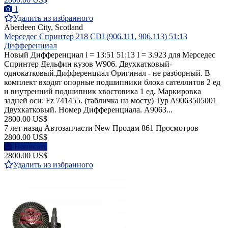
1
Удалить из избранного
Aberdeen City, Scotland
Мерседес Спринтер 218 CDI (906.111, 906.113) 51:13
Дифференциал
Новый Дифференциал i = 13:51 51:13 I = 3.923 для Мерседес
Спринтер Дельфин кузов W906. Двухкатковый-
однокатковый.Дифференциал Оригинал - не разборный. В
комплект входят опорные подшипники блока сателлитов 2 ед
и внутренний подшипник хвостовика 1 ед. Маркировка
задней оси: Fz 741455. (табличка на мосту) Typ A9063505001
Двухкатковый. Номер Дифференциала. A9063...
2800.00 US$
7 лет назад
Автозапчасти
New
Продам
861 Просмотров
2800.00 US$
Написать
2800.00 US$
Удалить из избранного