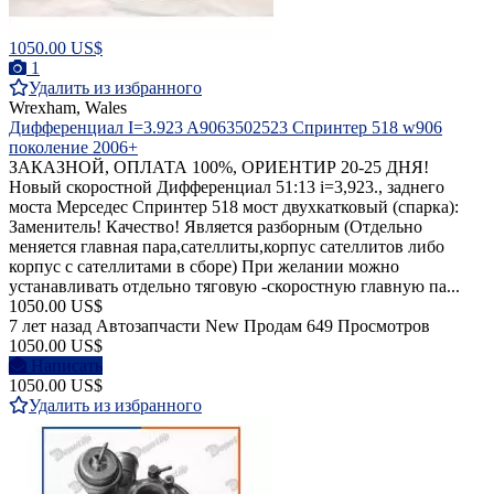
1050.00 US$
1
Удалить из избранного
Wrexham, Wales
Дифференциал I=3.923 A9063502523 Cпринтер 518 w906
поколение 2006+
ЗАКАЗНОЙ, ОПЛАТА 100%, ОРИЕНТИР 20-25 ДНЯ!
Новый скоростной Дифференциал 51:13 i=3,923., заднего
моста Мерседес Спринтер 518 мост двухкатковый (спарка):
Заменитель! Качество! Является разборным (Отдельно
меняется главная пара,сателлиты,корпус сателлитов либо
корпус с сателлитами в сборе) При желании можно
устанавливать отдельно тяговую -скоростную главную па...
1050.00 US$
7 лет назад
Автозапчасти
New
Продам
649 Просмотров
1050.00 US$
Написать
1050.00 US$
Удалить из избранного