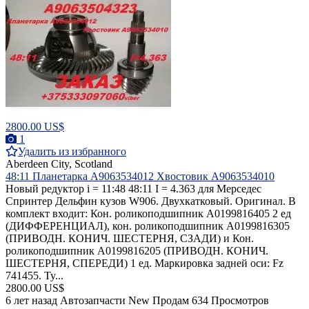
2800.00 US$
1
Удалить из избранного
Aberdeen City, Scotland
48:11 Планетарка A9063534012 Хвостовик A9063534010
Новый редуктор i = 11:48 48:11 I = 4.363 для Мерседес
Спринтер Дельфин кузов W906. Двухкатковый. Оригинал. В
комплект входит: Кон. роликоподшипник A0199816405 2 ед
(ДИФФЕРЕНЦИАЛ), кон. роликоподшипник A0199816305
(ПРИВОДН. КОНИЧ. ШЕСТЕРНЯ, СЗАДИ) и Кон.
роликоподшипник A0199816205 (ПРИВОДН. КОНИЧ.
ШЕСТЕРНЯ, СПЕРЕДИ) 1 ед. Маркировка задней оси: Fz
741455. Ty...
2800.00 US$
6 лет назад
Автозапчасти
New
Продам
634 Просмотров