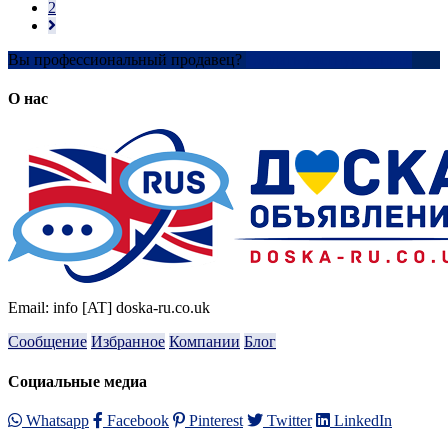
2
Вы профессиональный продавец?
Создать учетную запись
О нас
Email: info [AT] doska-ru.co.uk
Сообщение
Избранное
Компании
Блог
Социальные медиа
Whatsapp
Facebook
Pinterest
Twitter
LinkedIn