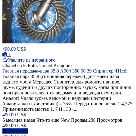
490.00 US$
1
Удалить из избранного
Chapel en le Frith, United Kingdom
Главная передача-пара 35:8 A904 350 00 39 Спринтер 411cdi
Главная пара 35:8 (гипоидная передача) дифференциала
заднего моста Mерседес Спринтер, для ремонта при вое,
шуме, гудении и других посторонних звуках, когда причиной
неисправности являются ведомая или ведущая шестерни.
Аналог! Число зубьев ведомой и ведущей шестерни
(планетарки и хвостовика) – 35:8. Передаточное число 1:4,375.
Применимость мосты: 1. 741.130 -...
490.00 US$
6 месяцев назад
Что-то еще
New
Продам
238 Просмотров
490.00 US$
Написать