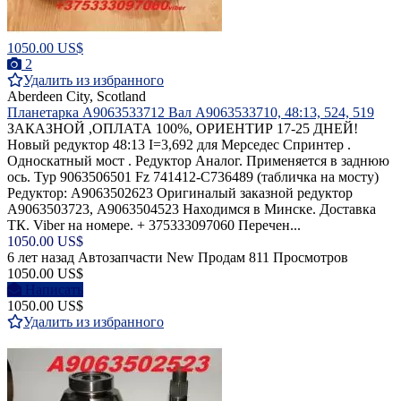
1050.00 US$
2
Удалить из избранного
Aberdeen City, Scotland
Планетарка A9063533712 Вал A9063533710, 48:13, 524, 519
ЗАКАЗНОЙ ,ОПЛАТА 100%, ОРИЕНТИР 17-25 ДНЕЙ!
Новый редуктор 48:13 I=3,692 для Мерседес Спринтер .
Односкатный мост . Редуктор Аналог. Применяется в заднюю
ось. Typ 9063506501 Fz 741412-С736489 (табличка на мосту)
Редуктор: A9063502623 Оригиналый заказной редуктор
A9063503723, А9063504523 Находимся в Минске. Доставка
ТК. Viber на номере. + 375333097060 Перечен...
1050.00 US$
6 лет назад
Автозапчасти
New
Продам
811 Просмотров
1050.00 US$
Написать
1050.00 US$
Удалить из избранного