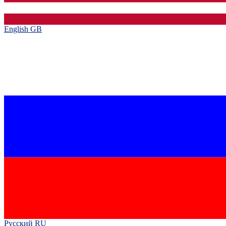
English GB‎
Русский RU‎