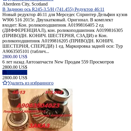
Aberdeen City, Scotland
В Заднюю ось R245-3.5/H (741.455) Редуктор 46:11
Новый редуктор 46:11 для Мерседес Спринтер Дельфин кузов
W906 516 2015г. Двухкатковый. Оригинал. В комплект
входит: Кон. роликоподшипник A0199816405 2 ед
(ДИФФЕРЕНЦИАЛ), кон. роликоподшипник A0199816305
(ПРИВОДН. КОНИЧ. ШЕСТЕРНЯ, СЗАДИ) и Кон.
роликоподшипник A0199816205 (ПРИВОДН. КОНИЧ.
ШЕСТЕРНЯ, СПЕРЕДИ) 1 ед. Маркировка задней оси: Typ
A9063505101 (таблич...
2800.00 US$
6 лет назад
Автозапчасти
New
Продам
559 Просмотров
2800.00 US$
Написать
2800.00 US$
Удалить из избранного