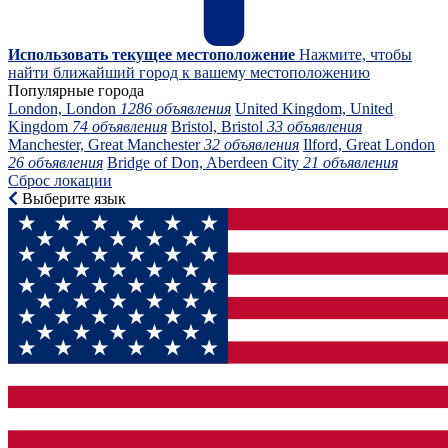
Использовать текущее местоположение
Нажмите, чтобы
найти ближайший город к вашему местоположению
Популярные города
London, London
1286 объявления
United Kingdom, United
Kingdom
74 объявления
Bristol, Bristol
33 объявления
Manchester, Great Manchester
32 объявления
Ilford, Great London
26 объявления
Bridge of Don, Aberdeen City
21 объявления
Сброс локации
Выберите язык