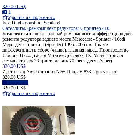
320.00 US$
1
Удалить из избранного
East Dunbartonshire, Scotland
Сателлиты, (ремкомплект редуктора) Спринтер 416
Комплект сателлитов ,новый ремкомплект, дифференциал для
ремонта редуктора заднего моста Mercedes: - Sprinter 416cdi
Мерседес Спринтер (Sprinter) 1996-2006 г.в. Так же
дифференциал в сборе (чашка), главная пара,.. Производство
Италия. Находимся в Минске,Доставка ТК. Viber + триста
семьдесят пять 33 триста девять 70 шестьдесят (viber)
320.00 US$
7 лет назад
Автозапчасти
New
Продам
833 Просмотров
320.00 US$
Написать
320.00 US$
Удалить из избранного