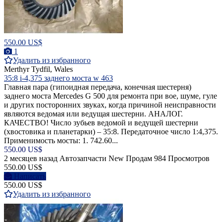
550.00 US$
1
Удалить из избранного
Merthyr Tydfil, Wales
35:8 i-4,375 заднего моста w 463
Главная пара (гипоидная передача, конечная шестерня)
заднего моста Mercedes G 500 для ремонта при вое, шуме, гуле
и других посторонних звуках, когда причиной неисправности
являются ведомая или ведущая шестерни. АНАЛОГ.
КАЧЕСТВО! Число зубьев ведомой и ведущей шестерни
(хвостовика и планетарки) – 35:8. Передаточное число 1:4,375.
Применимость мосты: 1. 742.60...
550.00 US$
2 месяцев назад
Автозапчасти
New
Продам
984 Просмотров
550.00 US$
Написать
550.00 US$
Удалить из избранного