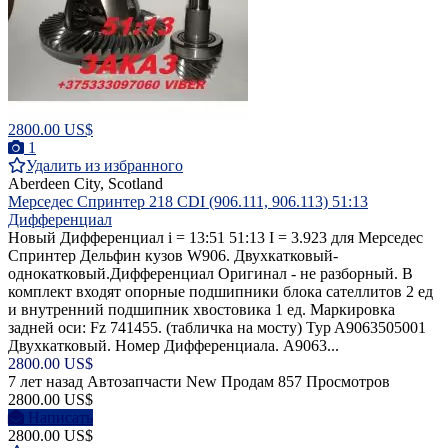
2800.00 US$
1
Удалить из избранного
Aberdeen City, Scotland
Мерседес Спринтер 218 CDI (906.111, 906.113) 51:13
Дифференциал
Новый Дифференциал i = 13:51 51:13 I = 3.923 для Мерседес
Спринтер Дельфин кузов W906. Двухкатковый-
однокатковый.Дифференциал Оригинал - не разборный. В
комплект входят опорные подшипники блока сателлитов 2 ед
и внутренний подшипник хвостовика 1 ед. Маркировка
задней оси: Fz 741455. (табличка на мосту) Typ A9063505001
Двухкатковый. Номер Дифференциала. A9063...
2800.00 US$
7 лет назад
Автозапчасти
New
Продам
857 Просмотров
2800.00 US$
Написать
2800.00 US$