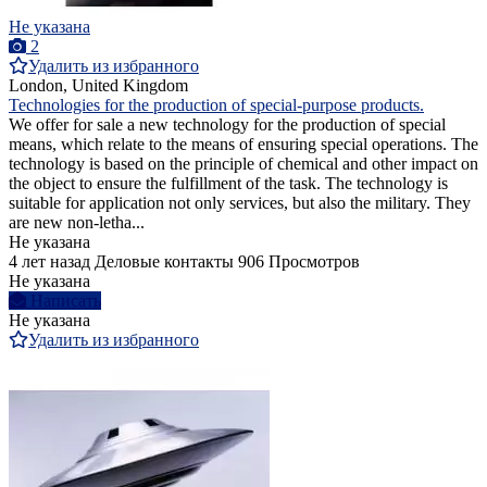
Не указана
2
Удалить из избранного
London, United Kingdom
Technologies for the production of special-purpose products.
We offer for sale a new technology for the production of special
means, which relate to the means of ensuring special operations. The
technology is based on the principle of chemical and other impact on
the object to ensure the fulfillment of the task. The technology is
suitable for application not only services, but also the military. They
are new non-letha...
Не указана
4 лет назад
Деловые контакты
906 Просмотров
Не указана
Написать
Не указана
Удалить из избранного