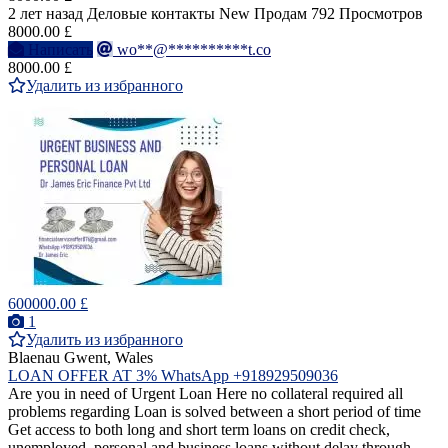
2 лет назад
Деловые контакты
New
Продам
792 Просмотров
8000.00 £
Написать
wo**@**********t.co
8000.00 £
Удалить из избранного
600000.00 £
1
Удалить из избранного
Blaenau Gwent, Wales
LOAN OFFER AT 3% WhatsApp +918929509036
Are you in need of Urgent Loan Here no collateral required all
problems regarding Loan is solved between a short period of time
Get access to both long and short term loans on credit check,
unemployed, personal and business loans without delay through