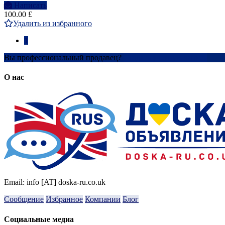
Написать
100.00 £
Удалить из избранного
1
Вы профессиональный продавец?
Создать учетную запись
О нас
Email: info [AT] doska-ru.co.uk
Сообщение
Избранное
Компании
Блог
Социальные медиа