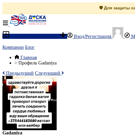
🛡️ Для защиты 
Разместить объявление
Вход/Регистрация
М
Компании
Блог
Главная
>
Профиль Gadaniya
Предыдущий
Следующий
Gadaniya