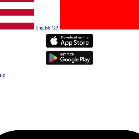
English GB‎
.
ие