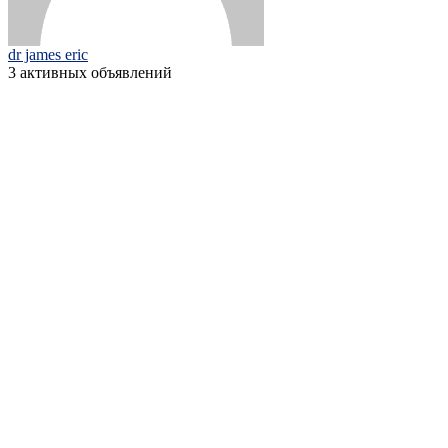
dr james eric
3 активных объявлений