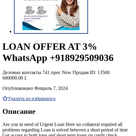
LOAN OFFER AT 3%
WhatsApp +918929509036
Деловые контакты
741 прос
New
Продам
ID: 13500
600000.00 £
Опубликовано Февраль 7, 2024
Удалить из избранного
Описание
Are you in need of Urgent Loan Here no collateral required all
problems regarding Loan is solved between a short period of time
Get access to both long and short term loans on credit check,