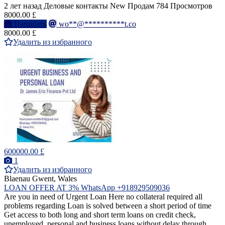
2 лет назад
Деловые контакты
New
Продам
784 Просмотров
8000.00 £
Написать
wo**@**********t.co
8000.00 £
Удалить из избранного
600000.00 £
1
Удалить из избранного
Blaenau Gwent, Wales
LOAN OFFER AT 3% WhatsApp +918929509036
Are you in need of Urgent Loan Here no collateral required all
problems regarding Loan is solved between a short period of time
Get access to both long and short term loans on credit check,
unemployed, personal and business loans without delay through