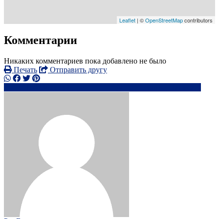
Leaflet
| ©
OpenStreetMap
contributors
Комментарии
Никаких комментариев пока добавлено не было
Печать
Отправить другу
+49160234xxxx
pe********@*****.com
Написать