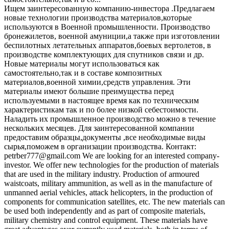
Ищем заинтересованную компанию-инвестора .Предлагаем
новые технологии производства материалов,которые
используются в Военной промышленности. Производство
бронежилетов, военной амуниции,а также при изготовлении
беспилотных летательных аппаратов,боевых вертолетов, в
производстве комплектующих для спутников связи и др.
Новые материалы могут использоваться как
самостоятельно,так и в составе композитных
материалов,военной химии,средств управления. Эти
материалы имеют большие преимущества перед
используемыми в настоящее время как по техническим
характеристикам так и по более низкой себестоимости.
Наладить их промышленное производство можно в течение
нескольких месяцев. Для заинтересованной компании
предоставим образцы,документы ,все необходимые виды
сырья,поможем в организации производства. Контакт:
petrber777@gmail.com We are looking for an interested company-
investor. We offer new technologies for the production of materials
that are used in the military industry. Production of armoured
waistcoats, military ammunition, as well as in the manufacture of
unmanned aerial vehicles, attack helicopters, in the production of
components for communication satellites, etc. The new materials can
be used both independently and as part of composite materials,
military chemistry and control equipment. These materials have