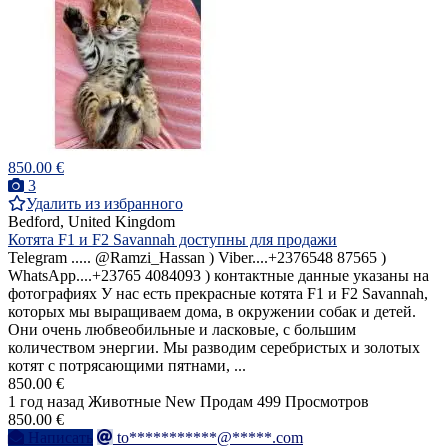
850.00 €
3
Удалить из избранного
Bedford, United Kingdom
Котята F1 и F2 Savannah доступны для продажи
Telegram ..... @Ramzi_Hassan ) Viber....+2376548 87565 )
WhatsApp....+23765 4084093 ) контактные данные указаны на
фотографиях У нас есть прекрасные котята F1 и F2 Savannah,
которых мы выращиваем дома, в окружении собак и детей.
Они очень любвеобильные и ласковые, с большим
количеством энергии. Мы разводим серебристых и золотых
котят с потрясающими пятнами, ...
850.00 €
1 год назад
Животные
New
Продам
499 Просмотров
850.00 €
Написать
to***********@*****.com