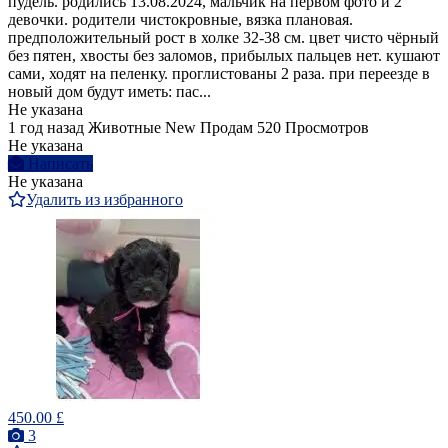
пудель. родились 13.08.2024, мальчик на первом фото и 2
девочки. родители чистокровные, вязка плановая.
предположительный рост в холке 32-38 см. цвет чисто чёрный
без пятен, хвосты без заломов, прибылых пальцев нет. кушают
сами, ходят на пеленку. проглистованы 2 раза. при переезде в
новый дом будут иметь: пас...
Не указана
1 год назад
Животные
New
Продам
520 Просмотров
Не указана
Написать
Не указана
Удалить из избранного
450.00 £
3