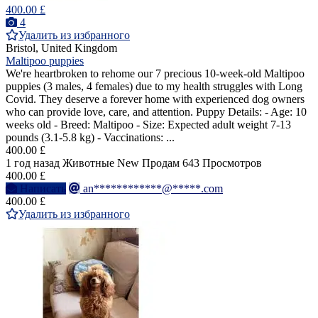
400.00 £
4
Удалить из избранного
Bristol, United Kingdom
Maltipoo puppies
We're heartbroken to rehome our 7 precious 10-week-old Maltipoo
puppies (3 males, 4 females) due to my health struggles with Long
Covid. They deserve a forever home with experienced dog owners
who can provide love, care, and attention. Puppy Details: - Age: 10
weeks old - Breed: Maltipoo - Size: Expected adult weight 7-13
pounds (3.1-5.8 kg) - Vaccinations: ...
400.00 £
1 год назад
Животные
New
Продам
643 Просмотров
400.00 £
Написать
an************@*****.com
400.00 £
Удалить из избранного