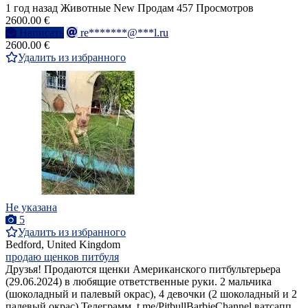
1 год назад
Животные
New
Продам
457 Просмотров
2600.00 €
Написать
re*******@***l.ru
2600.00 €
Удалить из избранного
Не указана
5
Удалить из избранного
Bedford, United Kingdom
продаю щенков питбуля
Друзья! Продаются щенки Американского питбультерьера
(29.06.2024) в любящие ответственные руки. 2 мальчика
(шоколадный и палевый окрас), 4 девочки (2 шоколадный и 2
палевый окрас) Телеграмм, t.me/PitbullBarbieChannel ватсапп