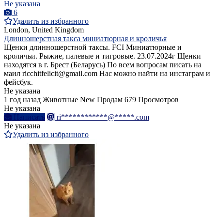
Не указана
6
Удалить из избранного
London, United Kingdom
Длинношерстная такса миниатюрная и кроличья
Щенки длинношерстной таксы. FCI Миниатюрные и
кроличьи. Рыжие, палевые и тигровые. 23.07.2024г Щенки
находятся в г. Брест (Беларусь) По всем вопросам писать на
маил ricchitfelicit@gmail.com Нас можно найти на инстаграм и
фейсбук.
Не указана
1 год назад
Животные
New
Продам
679 Просмотров
Не указана
Написать
ri************@*****.com
Не указана
Удалить из избранного