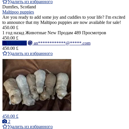
Удалить из избранного
Dumfies, Scotland
Maltipoo puppies
Are you ready to add some joy and cuddles to your life? I'm excited
to announce that my Maltipoo puppies are now available for sale!
450.00 £
1 год назад
Животные
New
Продам
489 Просмотров
450.00 £
Написать
an************@*****.com
450.00 £
Удалить из избранного
450.00 £
2
Удалить из избранного