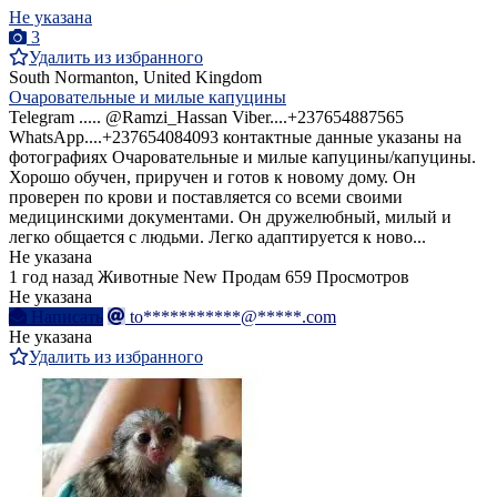
Не указана
3
Удалить из избранного
South Normanton, United Kingdom
Очаровательные и милые капуцины
Telegram ..... @Ramzi_Hassan Viber....+237654887565
WhatsApp....+237654084093 контактные данные указаны на
фотографиях Очаровательные и милые капуцины/капуцины.
Хорошо обучен, приручен и готов к новому дому. Он
проверен по крови и поставляется со всеми своими
медицинскими документами. Он дружелюбный, милый и
легко общается с людьми. Легко адаптируется к ново...
Не указана
1 год назад
Животные
New
Продам
659 Просмотров
Не указана
Написать
to***********@*****.com
Не указана
Удалить из избранного