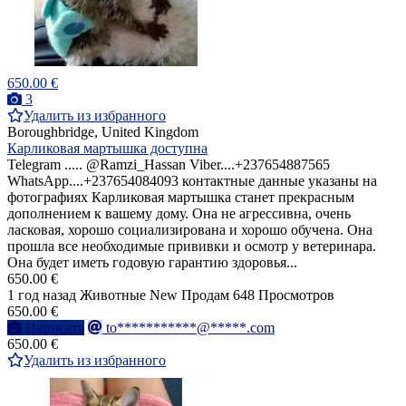
650.00 €
3
Удалить из избранного
Boroughbridge, United Kingdom
Карликовая мартышка доступна
Telegram ..... @Ramzi_Hassan Viber....+237654887565
WhatsApp....+237654084093 контактные данные указаны на
фотографиях Карликовая мартышка станет прекрасным
дополнением к вашему дому. Она не агрессивна, очень
ласковая, хорошо социализирована и хорошо обучена. Она
прошла все необходимые прививки и осмотр у ветеринара.
Она будет иметь годовую гарантию здоровья...
650.00 €
1 год назад
Животные
New
Продам
648 Просмотров
650.00 €
Написать
to***********@*****.com
650.00 €
Удалить из избранного