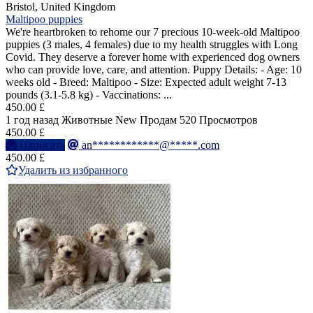
Bristol, United Kingdom
Maltipoo puppies
We're heartbroken to rehome our 7 precious 10-week-old Maltipoo
puppies (3 males, 4 females) due to my health struggles with Long
Covid. They deserve a forever home with experienced dog owners
who can provide love, care, and attention. Puppy Details: - Age: 10
weeks old - Breed: Maltipoo - Size: Expected adult weight 7-13
pounds (3.1-5.8 kg) - Vaccinations: ...
450.00 £
1 год назад
Животные
New
Продам
520 Просмотров
450.00 £
Написать
an************@*****.com
450.00 £
Удалить из избранного