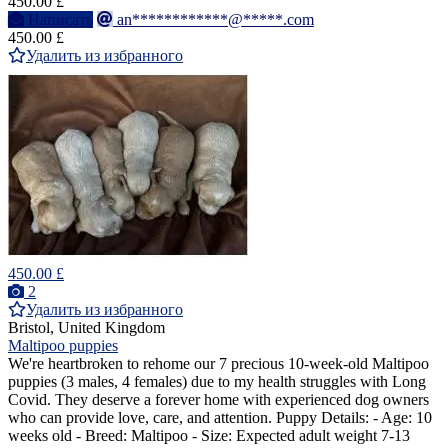
450.00 £
Написать
an************@*****.com
450.00 £
Удалить из избранного
450.00 £
2
Удалить из избранного
Bristol, United Kingdom
Maltipoo puppies
We're heartbroken to rehome our 7 precious 10-week-old Maltipoo
puppies (3 males, 4 females) due to my health struggles with Long
Covid. They deserve a forever home with experienced dog owners
who can provide love, care, and attention. Puppy Details: - Age: 10
weeks old - Breed: Maltipoo - Size: Expected adult weight 7-13