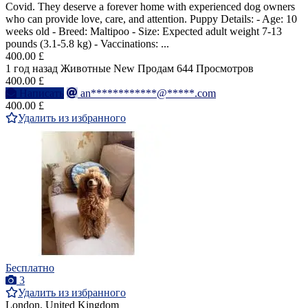
Covid. They deserve a forever home with experienced dog owners
who can provide love, care, and attention. Puppy Details: - Age: 10
weeks old - Breed: Maltipoo - Size: Expected adult weight 7-13
pounds (3.1-5.8 kg) - Vaccinations: ...
400.00 £
1 год назад
Животные
New
Продам
644 Просмотров
400.00 £
Написать
an************@*****.com
400.00 £
Удалить из избранного
Бесплатно
3
Удалить из избранного
London, United Kingdom