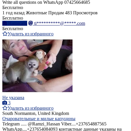
Write all questions on WhatsApp 07425664685
Бесплатно
1 год назад
Животные
Продам
483 Просмотров
Бесплатно
Написать
ti**********@*****.com
Бесплатно
Удалить из избранного
Не указана
3
Удалить из избранного
South Normanton, United Kingdom
Очаровательные и милые капуцины
Telegram ..... @Ramzi_Hassan Viber....+237654887565
WhatsApp....+237654084093 контактные данные указаны на