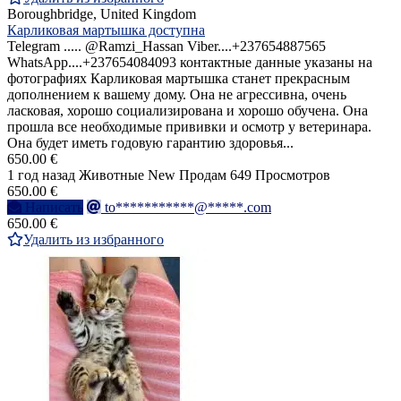
Boroughbridge, United Kingdom
Карликовая мартышка доступна
Telegram ..... @Ramzi_Hassan Viber....+237654887565
WhatsApp....+237654084093 контактные данные указаны на
фотографиях Карликовая мартышка станет прекрасным
дополнением к вашему дому. Она не агрессивна, очень
ласковая, хорошо социализирована и хорошо обучена. Она
прошла все необходимые прививки и осмотр у ветеринара.
Она будет иметь годовую гарантию здоровья...
650.00 €
1 год назад
Животные
New
Продам
649 Просмотров
650.00 €
Написать
to***********@*****.com
650.00 €
Удалить из избранного