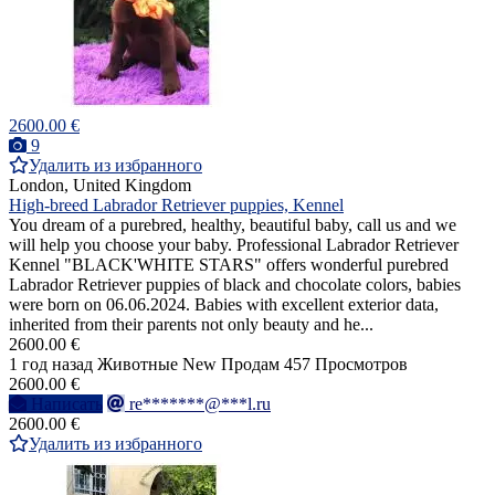
2600.00 €
9
Удалить из избранного
London, United Kingdom
High-breed Labrador Retriever puppies, Kennel
You dream of a purebred, healthy, beautiful baby, call us and we
will help you choose your baby. Professional Labrador Retriever
Kennel "BLACK'WHITE STARS" offers wonderful purebred
Labrador Retriever puppies of black and chocolate colors, babies
were born on 06.06.2024. Babies with excellent exterior data,
inherited from their parents not only beauty and he...
2600.00 €
1 год назад
Животные
New
Продам
457 Просмотров
2600.00 €
Написать
re*******@***l.ru
2600.00 €
Удалить из избранного