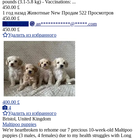
pounds (3.1-5.8 kg) - Vaccinations: ...
450.00 £
1 год назад
Животные
New
Продам
522 Просмотров
450.00 £
Написать
an************@*****.com
450.00 £
Удалить из избранного
400.00 £
4
Удалить из избранного
Bristol, United Kingdom
Maltipoo puppies
We're heartbroken to rehome our 7 precious 10-week-old Maltipoo
puppies (3 males, 4 females) due to my health struggles with Long