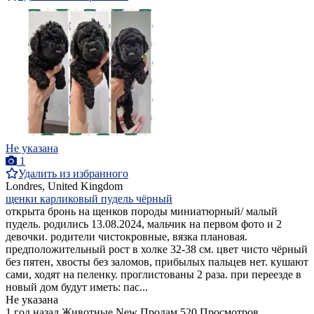
Не указана
1
Удалить из избранного
Londres, United Kingdom
щенки карликовый пудель чёрный
открыта бронь на щенков породы миниатюрный/ малый
пудель. родились 13.08.2024, мальчик на первом фото и 2
девочки. родители чистокровные, вязка плановая.
предположительный рост в холке 32-38 см. цвет чисто чёрный
без пятен, хвосты без заломов, прибылых пальцев нет. кушают
сами, ходят на пеленку. проглистованы 2 раза. при переезде в
новый дом будут иметь: пас...
Не указана
1 год назад
Животные
New
Продам
520 Просмотров