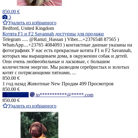
850.00 €
3
Удалить из избранного
Bedford, United Kingdom
Котята F1 и F2 Savannah доступны для продажи
Telegram ..... @Ramzi_Hassan ) Viber....+2376548 87565 )
WhatsApp....+23765 4084093 ) контактные данные указаны на
фотографиях У нас есть прекрасные котята F1 и F2 Savannah,
которых мы выращиваем дома, в окружении собак и детей.
Они очень любвеобильные и ласковые, с большим
количеством энергии. Мы разводим серебристых и золотых
котят с потрясающими пятнами, ...
850.00 €
1 год назад
Животные
New
Продам
499 Просмотров
850.00 €
Написать
to***********@*****.com
850.00 €
Удалить из избранного