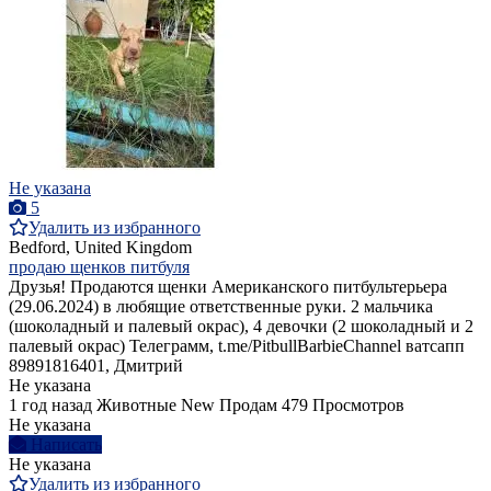
Не указана
5
Удалить из избранного
Bedford, United Kingdom
продаю щенков питбуля
Друзья! Продаются щенки Американского питбультерьера
(29.06.2024) в любящие ответственные руки. 2 мальчика
(шоколадный и палевый окрас), 4 девочки (2 шоколадный и 2
палевый окрас) Телеграмм, t.me/PitbullBarbieChannel ватсапп
89891816401, Дмитрий
Не указана
1 год назад
Животные
New
Продам
479 Просмотров
Не указана
Написать
Не указана
Удалить из избранного