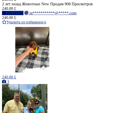
2 лет назад
Животные
New
Продам
908 Просмотров
240.00 £
Написать
ju***********@*****.com
240.00 £
Удалить из избранного
240.00 £
3