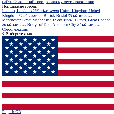
найти ближайший город к вашему местоположению
Популярные города
London, London
1286 объявления
United Kingdom, United
Kingdom
74 объявления
Bristol, Bristol
33 объявления
Manchester, Great Manchester
32 объявления
Ilford, Great London
26 объявления
Bridge of Don, Aberdeen City
21 объявления
Сброс локации
Выберите язык
English GB‎