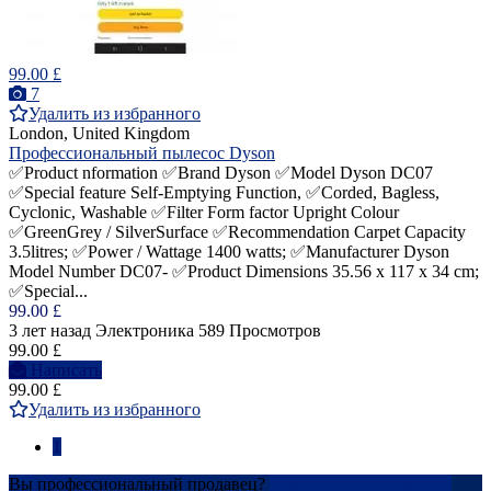
99.00 £
7
Удалить из избранного
London, United Kingdom
Профессиональный пылесос Dyson
✅Product nformation ✅Brand‎ Dyson ✅Model Dyson DC07
✅Special feature‎ Self-Emptying Function, ✅Corded, Bagless,
Cyclonic, Washable ✅Filter Form factor Upright Colour‎
✅GreenGrey / SilverSurface ✅Recommendation‎ Carpet Capacity‎
3.5litres; ✅Power / Wattage‎ 1400 watts; ✅Manufacturer‎ Dyson
Model Number‎ DC07- ✅Product Dimensions‎ 35.56 x 117 x 34 cm;
✅Special...
99.00 £
3 лет назад
Электроника
589 Просмотров
99.00 £
Написать
99.00 £
Удалить из избранного
1
Вы профессиональный продавец?
Создать учетную запись