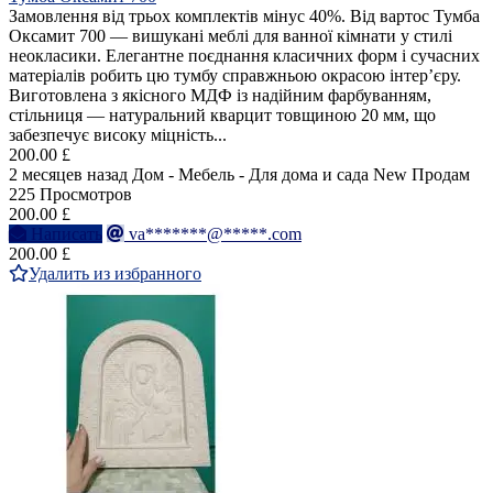
Замовлення від трьох комплектів мінус 40%. Від вартос Тумба
Оксамит 700 — вишукані меблі для ванної кімнати у стилі
неокласики. Елегантне поєднання класичних форм і сучасних
матеріалів робить цю тумбу справжньою окрасою інтер’єру.
Виготовлена з якісного МДФ із надійним фарбуванням,
стільниця — натуральний кварцит товщиною 20 мм, що
забезпечує високу міцність...
200.00 £
2 месяцев назад
Дом - Мебель - Для дома и сада
New
Продам
225 Просмотров
200.00 £
Написать
va*******@*****.com
200.00 £
Удалить из избранного