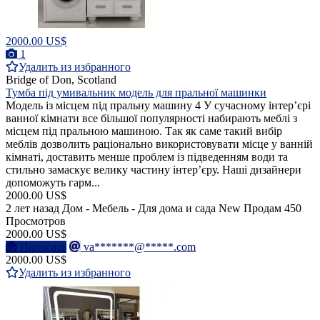
2000.00 US$
1
Удалить из избранного
Bridge of Don, Scotland
Тумба під умивальник модель для пральної машинки
Модель із місцем під пральну машину 4 У сучасному інтер’єрі
ванної кімнати все більшої популярності набирають меблі з
місцем під пральною машиною. Так як саме такий вибір
меблів дозволить раціонально використовувати місце у ванній
кімнаті, доставить менше проблем із підведенням води та
стильно замаскує велику частину інтер’єру. Наші дизайнери
допоможуть гарм...
2000.00 US$
2 лет назад
Дом - Мебель - Для дома и сада
New
Продам
450
Просмотров
2000.00 US$
Написать
va*******@*****.com
2000.00 US$
Удалить из избранного