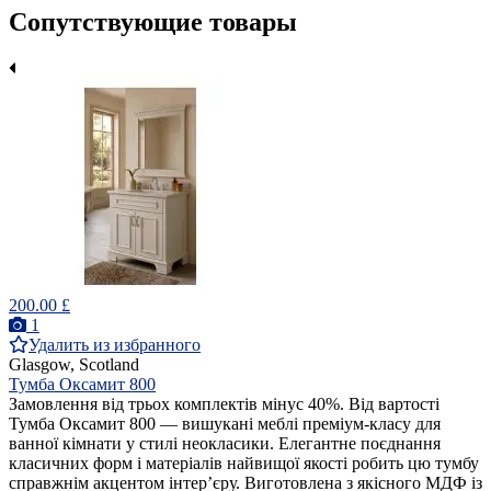
Сопутствующие товары
200.00 £
1
Удалить из избранного
Glasgow, Scotland
Тумба Оксамит 800
Замовлення від трьох комплектів мінус 40%. Від вартості
Тумба Оксамит 800 — вишукані меблі преміум-класу для
ванної кімнати у стилі неокласики. Елегантне поєднання
класичних форм і матеріалів найвищої якості робить цю тумбу
справжнім акцентом інтер’єру. Виготовлена з якісного МДФ із