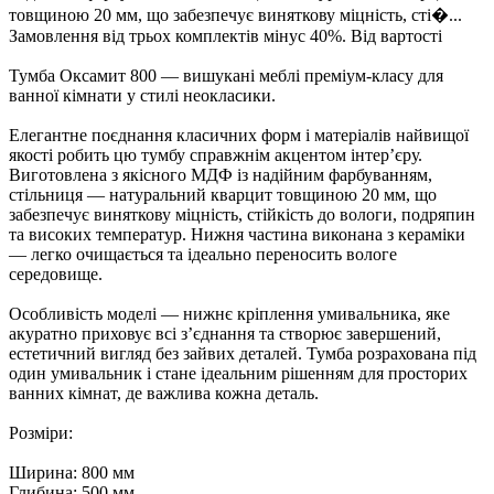
товщиною 20 мм, що забезпечує виняткову міцність, сті�...
Замовлення від трьох комплектів мінус 40%. Від вартості
Тумба Оксамит 800 — вишукані меблі преміум-класу для
ванної кімнати у стилі неокласики.
Елегантне поєднання класичних форм і матеріалів найвищої
якості робить цю тумбу справжнім акцентом інтер’єру.
Виготовлена з якісного МДФ із надійним фарбуванням,
стільниця — натуральний кварцит товщиною 20 мм, що
забезпечує виняткову міцність, стійкість до вологи, подряпин
та високих температур. Нижня частина виконана з кераміки
— легко очищається та ідеально переносить вологе
середовище.
Особливість моделі — нижнє кріплення умивальника, яке
акуратно приховує всі з’єднання та створює завершений,
естетичний вигляд без зайвих деталей. Тумба розрахована під
один умивальник і стане ідеальним рішенням для просторих
ванних кімнат, де важлива кожна деталь.
Розміри:
Ширина: 800 мм
Глибина: 500 мм