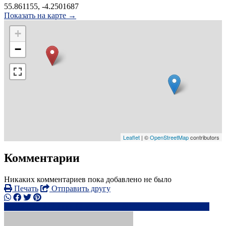
55.861155, -4.2501687
Показать на карте →
+
−
Leaflet
| ©
OpenStreetMap
contributors
Комментарии
Никаких комментариев пока добавлено не было
Печать
Отправить другу
+380 67 472 xxxx
va*******@*****.com
Написать