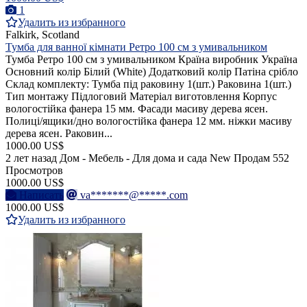
1
Удалить из избранного
Falkirk, Scotland
Тумба для ванної кімнати Ретро 100 см з умивальником
Тумба Ретро 100 см з умивальником Країна виробник Україна
Основний колір Білий (White) Додатковий колір Патіна срібло
Склад комплекту: Тумба під раковину 1(шт.) Раковина 1(шт.)
Тип монтажу Підлоговий Матеріал виготовлення Корпус
вологостійка фанера 15 мм. Фасади масиву дерева ясен.
Полиці/ящики/дно вологостійка фанера 12 мм. ніжки масиву
дерева ясен. Раковин...
1000.00 US$
2 лет назад
Дом - Мебель - Для дома и сада
New
Продам
552
Просмотров
1000.00 US$
Написать
va*******@*****.com
1000.00 US$
Удалить из избранного