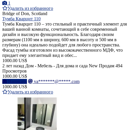
1
Удалить из избранного
Bridge of Don, Scotland
Тумба Кварцит 110
Тумба Кварцит 110 – это стильный и практичный элемент для
вашей ванной комнаты, сочетающий в себе современный
дизайн и высокую функциональность. Благодаря своим
размерам (1100 мм в ширину, 600 мм в высоту и 500 мм в
глубину) она идеально подойдет для любого пространства.
Фасад тумбы изготовлен из высококачественного МДФ, что
придает ему элегантный вид и обес...
1000.00 US$
2 лет назад
Дом - Мебель - Для дома и сада
New
Продам
494
Просмотров
1000.00 US$
Написать
va*******@*****.com
1000.00 US$
Удалить из избранного