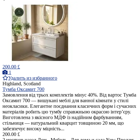
200.00 £
1
Удалить из избранного
Highland, Scotland
Тумба Оксамит 700
Замовлення від трьох комплектів мінус 40%. Від вартос Тумба
Оксамит 700 — вишукані меблі для ванної кімнати у стилі
неокласики. Елегантне поєднання класичних форм і сучасних
матеріалів робить цю тумбу справжньою окрасою інтер’єру.
Виготовлена з якісного МДФ із надійним фарбуванням,
стільниця — натуральний кварцит товщиною 20 мм, що
забезпечує високу міцність...
200.00 £
2 месяцев назад
Дом - Мебель - Для дома и сада
New
Продам