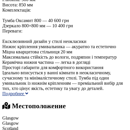
Висота: 850 мм
Комплектація:
Тумба Оксамит 800 — 40 600 грн
Дзеркало 800×800 мм — 10 400 грн
Переваги:
Ексклюзивний дизайн у стилі неокласики
Нижнє кріплення умивальника — акуратно та естетично
Міцна кварцитова стільниця 20 мм
Максимальна стійкість до вологи, подряпин і температур
Керамічна нижня частина — легка в догляді
Просторі габарити для комфортного використання
Ідеально вписується у ванні кімнати в неокласичному,
сучасному та мінімалістичному стилі. Тумба під один
умивальник із нижнім кріпленням — преміальний вибір для
тих, хто цінує якість, естетику та увагу до деталей.
Подробнее
Местоположение
Glasgow
Glasgow
Scotland