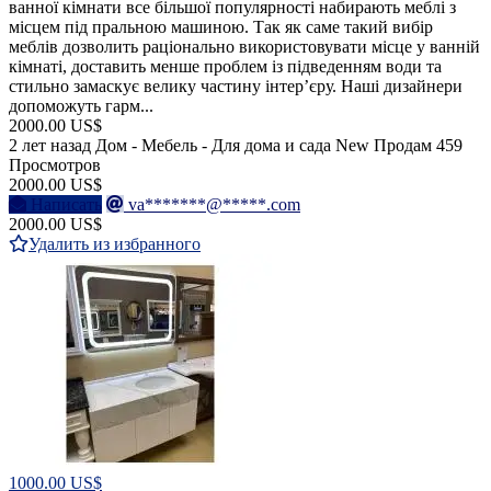
ванної кімнати все більшої популярності набирають меблі з
місцем під пральною машиною. Так як саме такий вибір
меблів дозволить раціонально використовувати місце у ванній
кімнаті, доставить менше проблем із підведенням води та
стильно замаскує велику частину інтер’єру. Наші дизайнери
допоможуть гарм...
2000.00 US$
2 лет назад
Дом - Мебель - Для дома и сада
New
Продам
459
Просмотров
2000.00 US$
Написать
va*******@*****.com
2000.00 US$
Удалить из избранного
1000.00 US$