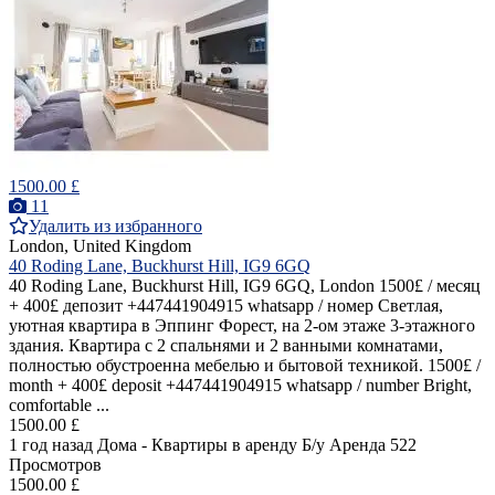
1500.00 £
11
Удалить из избранного
London, United Kingdom
40 Roding Lane, Buckhurst Hill, IG9 6GQ
40 Roding Lane, Buckhurst Hill, IG9 6GQ, London 1500£ / месяц
+ 400£ депозит +447441904915 whatsapp / номер Светлая,
уютная квартира в Эппинг Форест, на 2-ом этаже 3-этажного
здания. Квартира с 2 спальнями и 2 ванными комнатами,
полностью обустроенна мебелью и бытовой техникой. 1500£ /
month + 400£ deposit +447441904915 whatsapp / number Bright,
comfortable ...
1500.00 £
1 год назад
Дома - Квартиры в аренду
Б/у
Аренда
522
Просмотров
1500.00 £