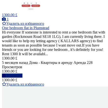
1300.00 £
1
Удалить из избранного
One bedroom flat in Plumstead
Hi everyone If someone is interested to rent a one bedroom flat with
garden (Rockmount Road SE18 1LG), I am currently living there. I
would like to help my letting agency ( KALLARS agency) to find
tenants as soon as possible because I want move out.If you have
friends or you are looking for one bedroom , it’s definitely for you!
Rent 1300 It will be availabl...
1300.00 £
5 месяцев назад
Дома - Квартиры в аренду
Аренда
228
Просмотров
1300.00 £
Написать
1300.00 £
Удалить из избранного