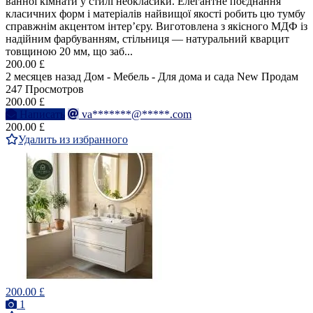
ванної кімнати у стилі неокласики. Елегантне поєднання
класичних форм і матеріалів найвищої якості робить цю тумбу
справжнім акцентом інтер’єру. Виготовлена з якісного МДФ із
надійним фарбуванням, стільниця — натуральний кварцит
товщиною 20 мм, що заб...
200.00 £
2 месяцев назад
Дом - Мебель - Для дома и сада
New
Продам
247 Просмотров
200.00 £
Написать
va*******@*****.com
200.00 £
Удалить из избранного
200.00 £
1