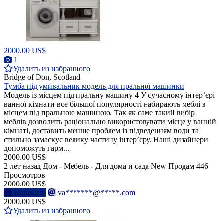
2000.00 US$
1
Удалить из избранного
Bridge of Don, Scotland
Тумба під умивальник модель для пральної машинки
Модель із місцем під пральну машину 4 У сучасному інтер’єрі
ванної кімнати все більшої популярності набирають меблі з
місцем під пральною машиною. Так як саме такий вибір
меблів дозволить раціонально використовувати місце у ванній
кімнаті, доставить менше проблем із підведенням води та
стильно замаскує велику частину інтер’єру. Наші дизайнери
допоможуть гарм...
2000.00 US$
2 лет назад
Дом - Мебель - Для дома и сада
New
Продам
446
Просмотров
2000.00 US$
Написать
va*******@*****.com
2000.00 US$
Удалить из избранного