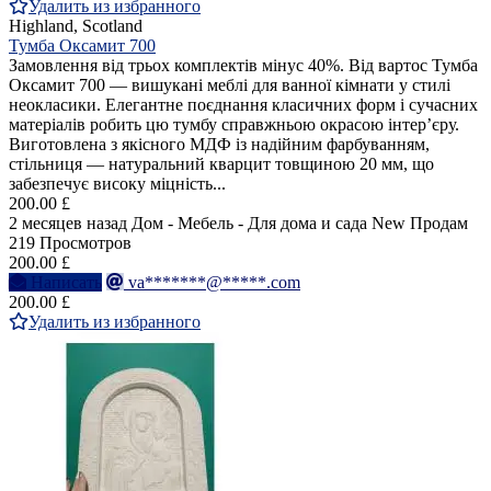
Удалить из избранного
Highland, Scotland
Тумба Оксамит 700
Замовлення від трьох комплектів мінус 40%. Від вартос Тумба
Оксамит 700 — вишукані меблі для ванної кімнати у стилі
неокласики. Елегантне поєднання класичних форм і сучасних
матеріалів робить цю тумбу справжньою окрасою інтер’єру.
Виготовлена з якісного МДФ із надійним фарбуванням,
стільниця — натуральний кварцит товщиною 20 мм, що
забезпечує високу міцність...
200.00 £
2 месяцев назад
Дом - Мебель - Для дома и сада
New
Продам
219 Просмотров
200.00 £
Написать
va*******@*****.com
200.00 £
Удалить из избранного