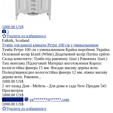
1000.00 US$
1
Удалить из избранного
Falkirk, Scotland
Тумба для ванної кімнати Ретро 100 см з умивальником
Тумба Ретро 100 см з умивальником Країна виробник Україна
Основний колір Білий (White) Додатковий колір Патіна срібло
Склад комплекту: Тумба під раковину 1(шт.) Раковина 1(шт.)
Тип монтажу Підлоговий Матеріал виготовлення Корпус
вологостійка фанера 15 мм. Фасади масиву дерева ясен.
Полиці/ящики/дно вологостійка фанера 12 мм. ніжки масиву
дерева ясен. Раковин...
1000.00 US$
2 лет назад
Дом - Мебель - Для дома и сада
New
Продам
545
Просмотров
1000.00 US$
Написать
va*******@*****.com
1000.00 US$
Удалить из избранного