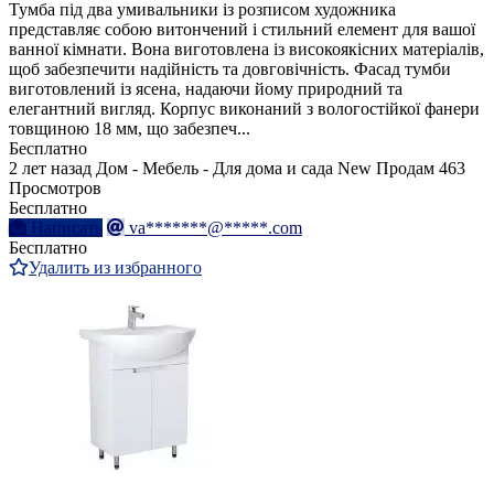
Тумба під два умивальники із розписом художника
представляє собою витончений і стильний елемент для вашої
ванної кімнати. Вона виготовлена із високоякісних матеріалів,
щоб забезпечити надійність та довговічність. Фасад тумби
виготовлений із ясена, надаючи йому природний та
елегантний вигляд. Корпус виконаний з вологостійкої фанери
товщиною 18 мм, що забезпеч...
Бесплатно
2 лет назад
Дом - Мебель - Для дома и сада
New
Продам
463
Просмотров
Бесплатно
Написать
va*******@*****.com
Бесплатно
Удалить из избранного