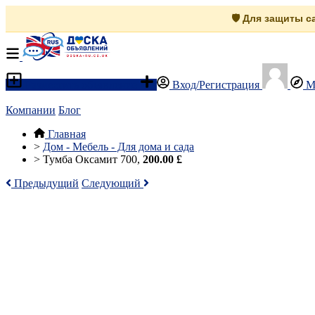
🛡️ Для защиты 
Разместить объявление
Вход/Регистрация
М
Компании
Блог
Главная
>
Дом - Мебель - Для дома и сада
>
Тумба Оксамит 700,
200.00 £
Предыдущий
Следующий