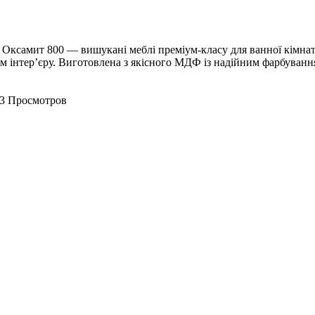
а Оксамит 800 — вишукані меблі преміум-класу для ванної кімна
ом інтер’єру. Виготовлена з якісного МДФ із надійним фарбува
3 Просмотров