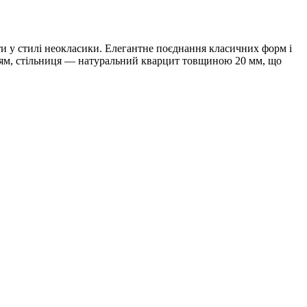
ти у стилі неокласики. Елегантне поєднання класичних форм і
нням, стільниця — натуральний кварцит товщиною 20 мм, що