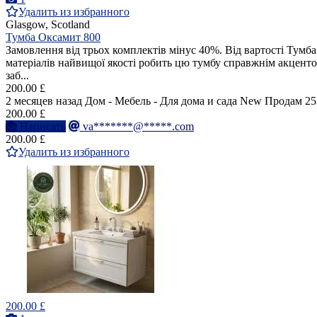
Удалить из избранного
Glasgow, Scotland
Тумба Оксамит 800
Замовлення від трьох комплектів мінус 40%. Від вартості Тумб
матеріалів найвищої якості робить цю тумбу справжнім акцент
заб...
200.00 £
2 месяцев назад
Дом - Мебель - Для дома и сада
New
Продам
25
200.00 £
Написать
va*******@*****.com
200.00 £
Удалить из избранного
200.00 £