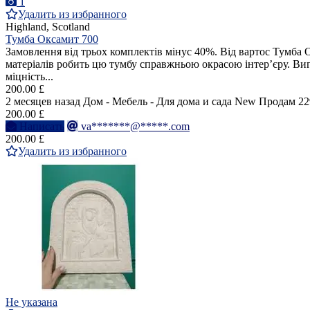
1
Удалить из избранного
Highland, Scotland
Тумба Оксамит 700
Замовлення від трьох комплектів мінус 40%. Від вартос Тумба 
матеріалів робить цю тумбу справжньою окрасою інтер’єру. Ви
міцність...
200.00 £
2 месяцев назад
Дом - Мебель - Для дома и сада
New
Продам
22
200.00 £
Написать
va*******@*****.com
200.00 £
Удалить из избранного
Не указана