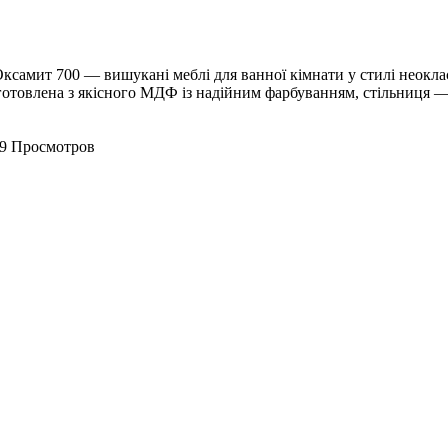
Оксамит 700 — вишукані меблі для ванної кімнати у стилі неокл
готовлена з якісного МДФ із надійним фарбуванням, стільниця 
9 Просмотров