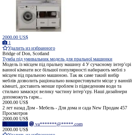
2000.00 US$
1
Удалить из избранного
Bridge of Don, Scotland
Тумба під умивальник модель для пральної машинки
Модель із місцем під пральну машину 4 У сучасному інтер’єрі
ванної кімнати все більшої популярності набирають меблі з
місцем під пральною машиною. Так як саме такий вибір
меблів дозволить раціонально використовувати місце у ванній
кімнаті, доставить менше проблем із підведенням води та
стильно замаскує велику частину інтер’єру. Наші дизайнери
допоможуть гарм...
2000.00 US$
2 лет назад
Дом - Мебель - Для дома и сада
New
Продам
457
Просмотров
2000.00 US$
Написать
va*******@*****.com
2000.00 US$
Удалить из избранного