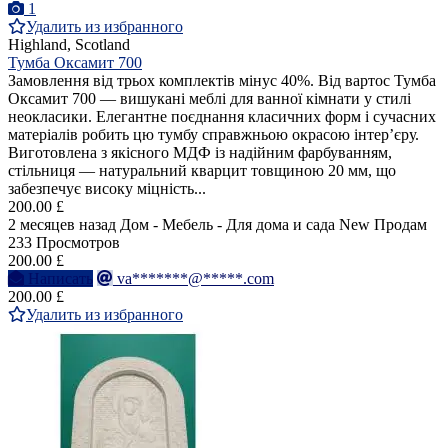
1
Удалить из избранного
Highland, Scotland
Тумба Оксамит 700
Замовлення від трьох комплектів мінус 40%. Від вартос Тумба
Оксамит 700 — вишукані меблі для ванної кімнати у стилі
неокласики. Елегантне поєднання класичних форм і сучасних
матеріалів робить цю тумбу справжньою окрасою інтер’єру.
Виготовлена з якісного МДФ із надійним фарбуванням,
стільниця — натуральний кварцит товщиною 20 мм, що
забезпечує високу міцність...
200.00 £
2 месяцев назад
Дом - Мебель - Для дома и сада
New
Продам
233 Просмотров
200.00 £
Написать
va*******@*****.com
200.00 £
Удалить из избранного