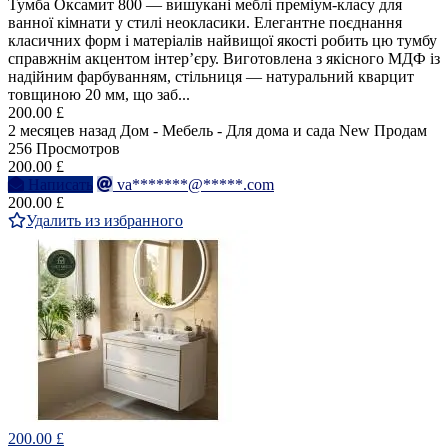
Тумба Оксамит 800 — вишукані меблі преміум-класу для
ванної кімнати у стилі неокласики. Елегантне поєднання
класичних форм і матеріалів найвищої якості робить цю тумбу
справжнім акцентом інтер’єру. Виготовлена з якісного МДФ із
надійним фарбуванням, стільниця — натуральний кварцит
товщиною 20 мм, що заб...
200.00 £
2 месяцев назад
Дом - Мебель - Для дома и сада
New
Продам
256 Просмотров
200.00 £
Написать
va*******@*****.com
200.00 £
Удалить из избранного
200.00 £