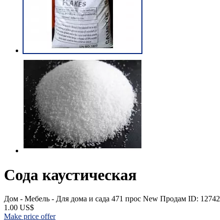
Сода каустическая
Дом - Мебель - Для дома и сада
471 прос
New
Продам
ID: 12742
1.00 US$
Make price offer