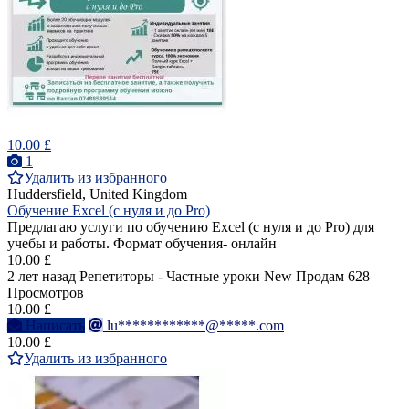
10.00 £
1
Удалить из избранного
Huddersfield, United Kingdom
Обучение Excel (с нуля и до Pro)
Предлагаю услуги по обучению Excel (с нуля и до Pro) для
учебы и работы. Формат обучения- онлайн
10.00 £
2 лет назад
Репетиторы - Частные уроки
New
Продам
628
Просмотров
10.00 £
Написать
lu************@*****.com
10.00 £
Удалить из избранного