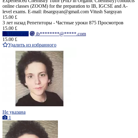
Experienced Chemistry Tutor (PhD in Organic Chemistry) conducts
online classes (ZOOM) for the preparation to IB, IGCSE and A-
level exams. E-mail: ibsargsyan@gmail.com Vitush Sargsyan
15.00 £
3 лет назад
Репетиторы - Частные уроки
875 Просмотров
15.00 £
Написать
ib********@*****.com
15.00 £
Удалить из избранного
Не указана
1