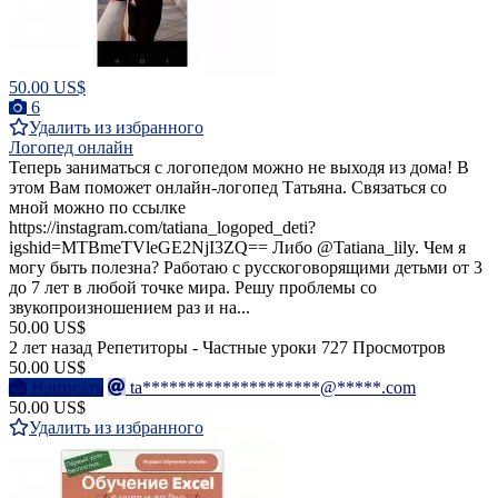
50.00 US$
6
Удалить из избранного
Логопед онлайн
Теперь заниматься с логопедом можно не выходя из дома! В
этом Вам поможет онлайн-логопед Татьяна. Связаться со
мной можно по ссылке
https://instagram.com/tatiana_logoped_deti?
igshid=MTBmeTVleGE2NjI3ZQ== Либо @Tatiana_lily. Чем я
могу быть полезна? Работаю с русскоговорящими детьми от 3
до 7 лет в любой точке мира. Решу проблемы со
звукопроизношением раз и на...
50.00 US$
2 лет назад
Репетиторы - Частные уроки
727 Просмотров
50.00 US$
Написать
ta********************@*****.com
50.00 US$
Удалить из избранного