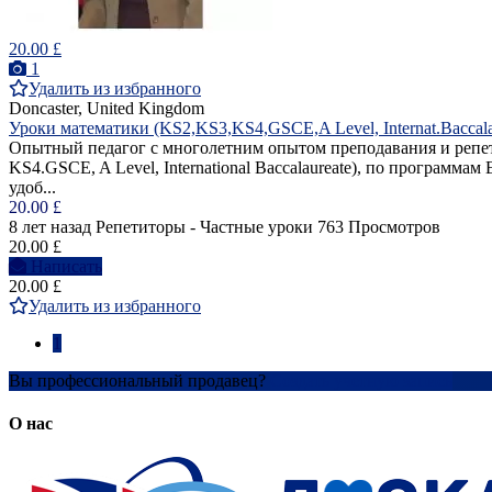
20.00 £
1
Удалить из избранного
Doncaster, United Kingdom
Уроки математики (KS2,KS3,KS4,GSCE,A Level, Internat.Baccala
Опытный педагог с многолетним опытом преподавания и репети
KS4.GSCE, A Level, International Baccalaureate), по программ
удоб...
20.00 £
8 лет назад
Репетиторы - Частные уроки
763 Просмотров
20.00 £
Написать
20.00 £
Удалить из избранного
1
Вы профессиональный продавец?
Создать учетную запись
О нас