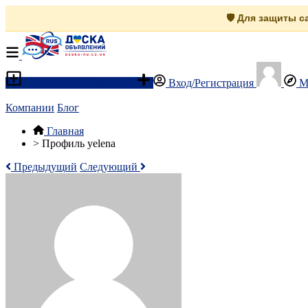
🛡️ Для защиты 
Разместить объявление
Вход/Регистрация
М
Компании
Блог
Главная
>
Профиль yelena
Предыдущий
Следующий