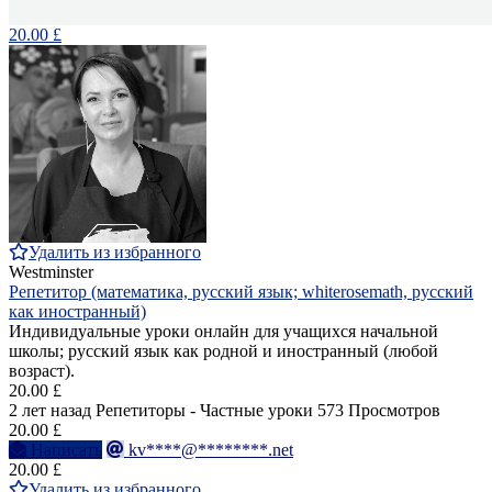
20.00 £
Удалить из избранного
Westminster
Репетитор (математика, русский язык; whiterosemath, русский
как иностранный)
Индивидуальные уроки онлайн для учащихся начальной
школы; русский язык как родной и иностранный (любой
возраст).
20.00 £
2 лет назад
Репетиторы - Частные уроки
573 Просмотров
20.00 £
Написать
kv****@********.net
20.00 £
Удалить из избранного