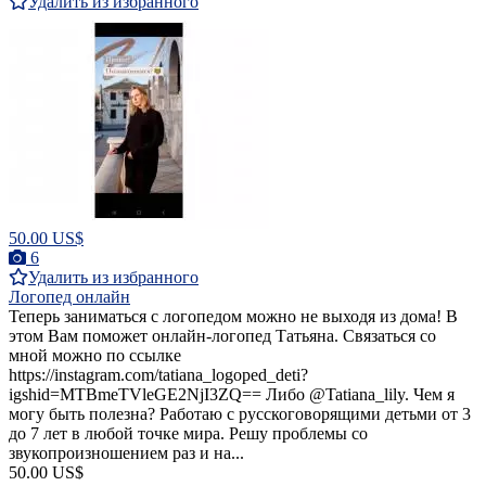
Удалить из избранного
50.00 US$
6
Удалить из избранного
Логопед онлайн
Теперь заниматься с логопедом можно не выходя из дома! В
этом Вам поможет онлайн-логопед Татьяна. Связаться со
мной можно по ссылке
https://instagram.com/tatiana_logoped_deti?
igshid=MTBmeTVleGE2NjI3ZQ== Либо @Tatiana_lily. Чем я
могу быть полезна? Работаю с русскоговорящими детьми от 3
до 7 лет в любой точке мира. Решу проблемы со
звукопроизношением раз и на...
50.00 US$