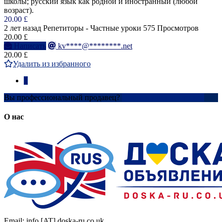
школы; русский язык как родной и иностранный (любой
возраст).
20.00 £
2 лет назад
Репетиторы - Частные уроки
575 Просмотров
20.00 £
Написать
kv****@********.net
20.00 £
Удалить из избранного
1
Вы профессиональный продавец?
Создать учетную запись
О нас
Email: info [AT] doska-ru.co.uk