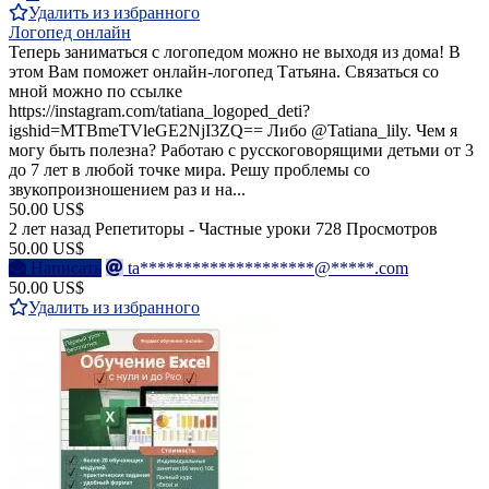
Удалить из избранного
Логопед онлайн
Теперь заниматься с логопедом можно не выходя из дома! В
этом Вам поможет онлайн-логопед Татьяна. Связаться со
мной можно по ссылке
https://instagram.com/tatiana_logoped_deti?
igshid=MTBmeTVleGE2NjI3ZQ== Либо @Tatiana_lily. Чем я
могу быть полезна? Работаю с русскоговорящими детьми от 3
до 7 лет в любой точке мира. Решу проблемы со
звукопроизношением раз и на...
50.00 US$
2 лет назад
Репетиторы - Частные уроки
728 Просмотров
50.00 US$
Написать
ta********************@*****.com
50.00 US$
Удалить из избранного