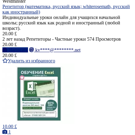
Westminster
Репетитор (математика, русский язык; whiterosemath, русский
как иностранный)
Индивидуальные уроки онлайн для учащихся начальной
школы; русский язык как родной и иностранный (любой
возраст).
20.00 £
2 лет назад
Репетиторы - Частные уроки
574 Просмотров
20.00 £
Написать
kv****@********.net
20.00 £
Удалить из избранного
10.00 £
1