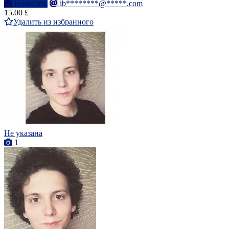
Написать
ib********@*****.com
15.00 £
Удалить из избранного
Не указана
1