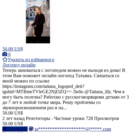
50.00 US$
6
Удалить из избранного
Логопед онлайн
Теперь заниматься с логопедом можно не выходя из дома! В
этом Вам поможет онлайн-логопед Татьяна. Связаться со
мной можно по ссылке
https://instagram.com/tatiana_logoped_deti?
igshid=MTBmeTVleGE2NjI3ZQ== Либо @Tatiana_lily. Чем я
могу быть полезна? Работаю с русскоговорящими детьми от 3
до 7 лет в любой точке мира. Решу проблемы со
звукопроизношением раз и на...
50.00 US$
2 лет назад
Репетиторы - Частные уроки
728 Просмотров
50.00 US$
Написать
ta********************@*****.com