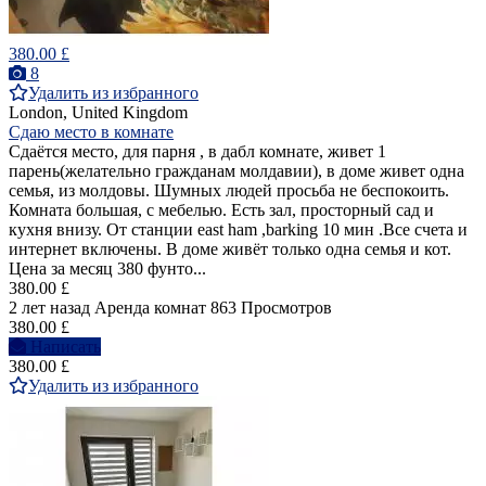
380.00 £
8
Удалить из избранного
London, United Kingdom
Сдаю место в комнате
Сдаётся место, для парня , в дабл комнате, живет 1
парень(желательно гражданам молдавии), в доме живет одна
семья, из молдовы. Шумных людей просьба не беспокоить.
Комната большая, с мебелью. Есть зал, просторный сад и
кухня внизу. От станции east ham ,barking 10 мин .Все счета и
интернет включены. В доме живёт только одна семья и кот.
Цена за месяц 380 фунто...
380.00 £
2 лет назад
Аренда комнат
863 Просмотров
380.00 £
Написать
380.00 £
Удалить из избранного