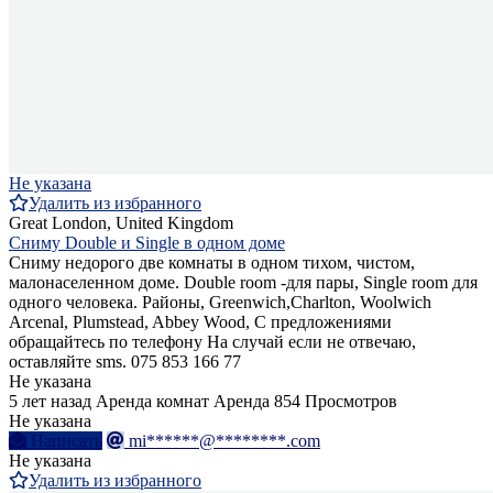
Не указана
Удалить из избранного
Great London, United Kingdom
Сниму Double и Single в одном доме
Сниму недорого две комнаты в одном тихом, чистом,
малонаселенном доме. Double room -для пары, Single room для
одного человека. Районы, Greenwich,Charlton, Woolwich
Arcenal, Plumstead, Abbey Wood, С предложениями
обращайтесь по телефону На случай если не отвечаю,
оставляйте sms. 075 853 166 77
Не указана
5 лет назад
Аренда комнат
Аренда
854 Просмотров
Не указана
Написать
mi******@********.com
Не указана
Удалить из избранного