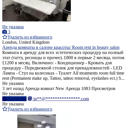
Не указана
3
Удалить из избранного
London, United Kingdom
Аренда комнаты в салоне красоты/ Room rent in beauty salon
Комната в аренду для всех эстетических процедур на полный
этат (татту, ресницы и прочее). £800 в первые 2 месяца, потом
£1200 в месяц. Включино: - Кондиционер - Кровать для
процедур - Передвежной столик для пренадлежностей - LED
Лампа - Стул на колесиках - Туалет All treatments room full time
rent (Permanent make up, Tattoo, tattoo removal, eyelashes ect.) S...
Не указана
3 лет назад
Аренда комнат
New
Аренда
1083 Просмотров
Не указана
Написать
in**@***************.com
Не указана
Удалить из избранного