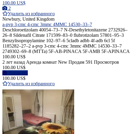
100.00 US$
2
Удалить из избранного
Newbury, United Kingdom
a-pvp 3-cmc 4-cmc 3mmc 4MMC 14530–33–7
Deschloroetizolam 40054–73–7 N-Desethyletonitazene 2732926–
26–8 Sildenafil Citrate 171599–83–0 flubrotizolam 57801–95–3
Benzylisopropylamine 102–97–6 5cladb adbb 4f-adb 6cl 5f
1185282–27–2 a-pvp 3-cmc 4-cmc 3mmc 4MMC 14530–33–7
2749302–69–8 (MTTa) 5F-AB-PINACA 5F-AMB 5F-APINACA
100.00 US$
2 лет назад
Аренда комнат
New
Продам
591 Просмотров
100.00 US$
Написать
100.00 US$
Удалить из избранного